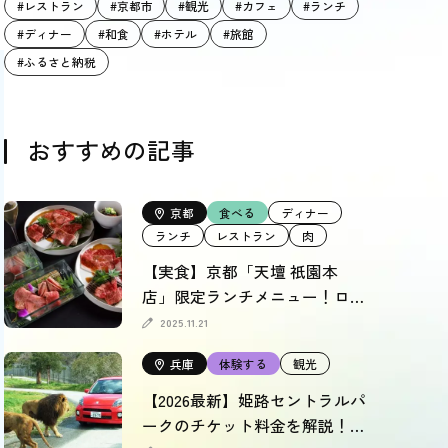
#レストラン
#京都市
#観光
#カフェ
#ランチ
#ディナー
#和食
#ホテル
#旅館
#ふるさと納税
おすすめの記事
京都
食べる
ディナー
ランチ
レストラン
肉
【実食】京都「天壇 祇園本
店」限定ランチメニュー！ロイ
ヤルフロアも徹底レポート
2025.11.21
兵庫
体験する
観光
【2026最新】姫路セントラルパ
ークのチケット料金を解説！割