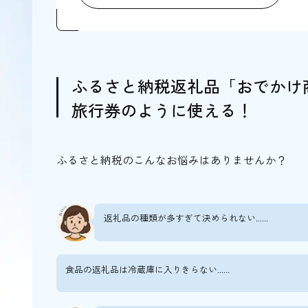
日本料理 彩羽（宝塚市）
宝塚ホテル レストラン「フェリエ」（宝塚
ビュッフェ＆カフェレストラン「アンサン
ふるさと納税返礼品「おでかけ
ふるさと納税返礼品「おでかけ商品券」で楽
旅行券のように使える！
お茶と宇治のまち歴史公園 茶づな（宇治
染工房正茂（京都市）手描友禅体験
ふるさと納税のこんなお悩みはありませんか？
hakari contemporary（京都市）アート購入
えびす屋 京都嵐山總本店（京都市）人力車
Salon de Takarazuka ステージス
返礼品の種類が多すぎて決められない......
姫路城・好古園（姫路市）城・庭園見学
おりょうりの料理教室～野菜とお出汁～aiksc
食品の返礼品は冷蔵庫に入りきらない......
姫路灘菊酒造 蔵元直売所（姫路市）酒蔵
MIKIホーストレック（三木市）乗馬