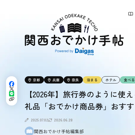
関
西
お
で
か
け
手
帖
京都
兵庫
奈良
泊まる
ホテル
食べる
【2026年】旅行券のように使
礼品「おでかけ商品券」おすす
2025.07.02
2026.06.28
関西おでかけ手帖編集部