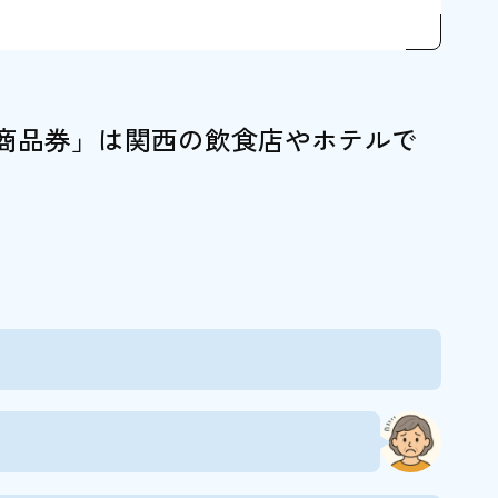
市）
ブル」（宝塚市）
商品券」は関西の飲食店やホテルで
しむ特別な体験10選
市）抹茶づくり体験
タジオ（宝塚市）衣裳着用・写真撮影
ooking（姫路市）
見学・日本酒購入