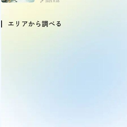
引情報も
2025.11.05
エリアから調べる
OSAKA
HYOGO
KYOTO
NARA
SHIGA
WAKAYAMA
大阪
兵庫
京都
奈良
滋賀
和歌山
(comming soon)
(comming soon)