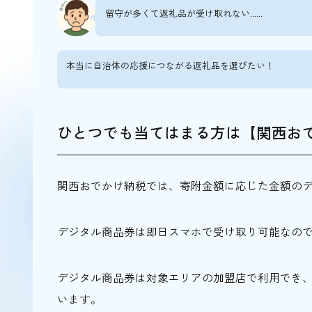
洞川 山の家（天川村）キャンプ
留守が多くて返礼品が受け取れない......
ふるさと納税返礼品「おでかけ商品券」で
祇園新橋 梅庵（京都市）
本当に自治体の応援につながる返礼品を選びたい！
料理旅館 白梅（京都市）
宝塚ホテル（宝塚市）
ひとつでも当てはまる方は【関西お
ホテル若水（宝塚市）
宿 花屋徳兵衛（吉野郡天川村）
関西おでかけ納税では、寄附金額に応じた金額の
ふるさと納税返礼品の旅行券を活用してお
ふるさと納税返礼品で、関西のグルメ・レ
デジタル商品券は即日スマホで受け取り可能なの
ひとつでも当てはまる方は【関西おでかけ
デジタル商品券は対象エリアの加盟店で利用でき
います。