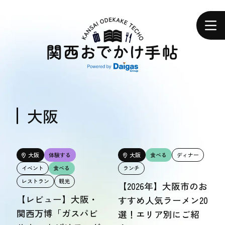
関
西
ホーム
お
で
か
け
手
帖
エリアで探す
エリアで探す
大阪
食べる
食べる
大阪
体験する
大阪
食べる
ディナー
イベント
食べる
ランチ
体験する
レストラン
観光
【2026年】大阪市のお
体験する
【レビュー】大阪・
すすめ人気ラーメン20
関西万博「ガスパビ
選！エリア別にご紹
おトク情報