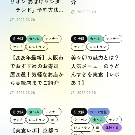
リオン おばけワンダ
介
おトク情報
ーランド」予約方法
2026.06.28
や所要時間もご紹介
2026.06.28
おすすめ
おすすめ
大阪
食べる
ディナー
大阪
食べる
ディナー
ランチ
レストラン
ランチ
レストラン
関西おでかけ手帖とは
お問い合わせ
【2026年最新】大阪市
美々卯の魅力とは？
でおすすめのお寿司
人気メニューのうど
屋20選！気軽なお店か
んすきを実食【レポ
ら高級店までご紹介
あり】
2026.06.28
2026.06.28
大阪
食べる
ディナー
大阪
おトク情報
ランチ
レストラン
肉
クーポン
食べる
ランチ
レストラン
肉
体験する
【実食レポ】京都つ