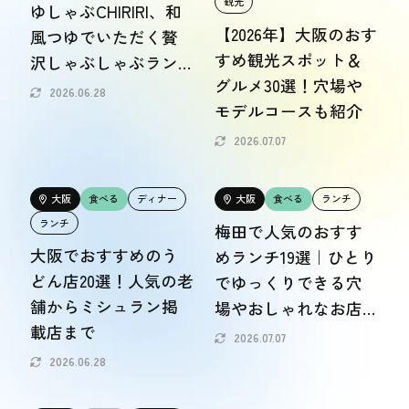
観光
ゆしゃぶCHIRIRI、和
【2026年】大阪のおす
風つゆでいただく贅
すめ観光スポット＆
沢しゃぶしゃぶラン
グルメ30選！穴場や
チ
2026.06.28
モデルコースも紹介
2026.07.07
大阪
食べる
ディナー
大阪
食べる
ランチ
ランチ
梅田で人気のおすす
大阪でおすすめのう
めランチ19選｜ひとり
どん店20選！人気の老
でゆっくりできる穴
舗からミシュラン掲
場やおしゃれなお店
載店まで
など
2026.07.07
2026.06.28