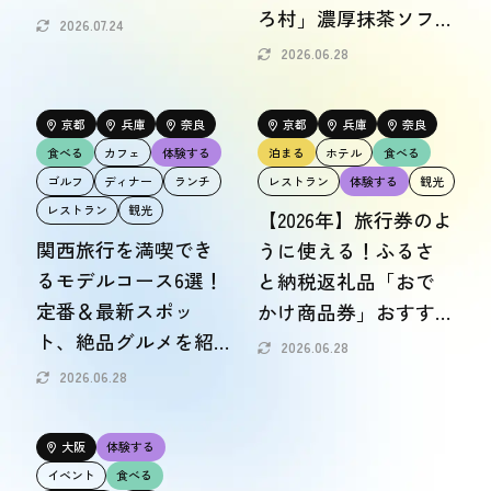
ろ村」濃厚抹茶ソフ
2026.07.24
トクリームも実食！
2026.06.28
京都
兵庫
奈良
京都
兵庫
奈良
食べる
カフェ
体験する
泊まる
ホテル
食べる
ゴルフ
ディナー
ランチ
レストラン
体験する
観光
レストラン
観光
【2026年】旅行券のよ
関西旅行を満喫でき
うに使える！ふるさ
るモデルコース6選！
と納税返礼品「おで
定番＆最新スポッ
かけ商品券」おすす
ト、絶品グルメを紹
め体験20選
2026.06.28
介
2026.06.28
大阪
体験する
イベント
食べる