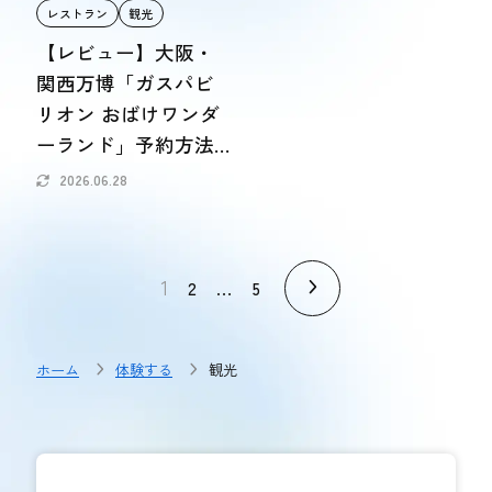
レストラン
観光
【レビュー】大阪・
関西万博「ガスパビ
リオン おばけワンダ
ーランド」予約方法
や所要時間もご紹介
2026.06.28
1
…
2
5
ホーム
体験する
観光