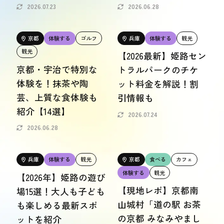
2026.07.23
2026.06.28
おトク情報
おすすめ
京都
体験する
ゴルフ
兵庫
体験する
観光
観光
おすすめ
【2026最新】姫路セン
京都・宇治で特別な
トラルパークのチケ
体験を！抹茶や陶
関西おでかけ手帖とは
ット料金を解説！割
お問い合わせ
芸、上質な食体験も
引情報も
紹介【14選】
2026.07.24
2026.06.28
兵庫
体験する
観光
京都
食べる
カフェ
体験する
観光
【2026年】姫路の遊び
【現地レポ】京都南
場15選！大人も子ども
山城村「道の駅 お茶
も楽しめる最新スポ
の京都 みなみやまし
ットを紹介