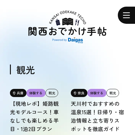
関
西
ホーム
お
で
か
け
手
帖
エリアで探す
エリアで探す
観光
食べる
食べる
兵庫
体験する
観光
奈良
体験する
観光
【現地レポ】姫路観
天川村でおすすめの
体験する
光モデルコース！車
温泉15選！日帰り・宿
体験する
なしでも楽しめる半
泊情報と立ち寄りス
日・1泊2日プラン
ポットを徹底ガイド
おトク情報