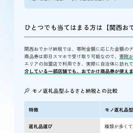
4.鍋料理が充実｜割烹 中山（祇園四条）
5.体にも心にも優しい味わい｜京旬菜 有
京都の料亭でゆったりと京料理を味わおう
ひとつでも当てはまる方は【関西お
関西おでかけ納税では、寄附金額に応じた金額のデ
商品券は即日スマホで受け取り可能なので、
寄附
エリアの加盟店で利用でき、実際に自治体に訪れ
介している一部店舗でも、おでかけ商品券が使え
モノ返礼品型ふるさと納税との比較
特徴
モノ返礼品
返礼品選び
種類が多く