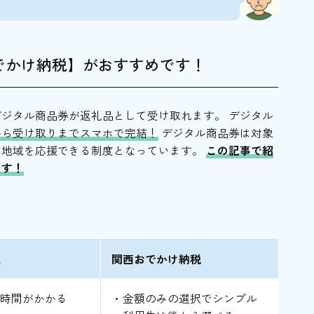
笑（下京区）
！
でかけ納税】がおすすめです！
ジタル商品券が返礼品として受け取れます。 デジタル
から受け取りまでスマホで完結！
デジタル商品券は対象
て地域を応援できる制度となっています。
この記事で紹
ます！
型
関西おでかけ納税
て時間がかかる
・金額のみの選択でシンプル