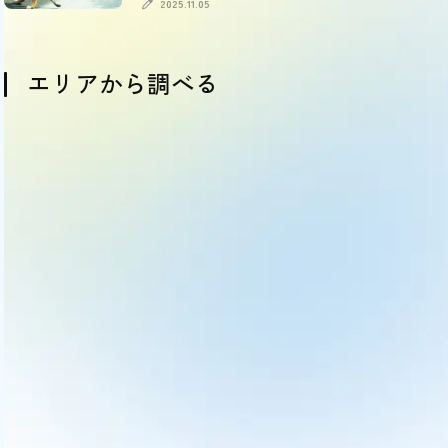
引情報も
2025.11.05
エリアから調べる
OSAKA
HYOGO
KYOTO
NARA
SHIGA
WAKAYAMA
大阪
兵庫
京都
奈良
滋賀
和歌山
(comming soon)
(comming soon)