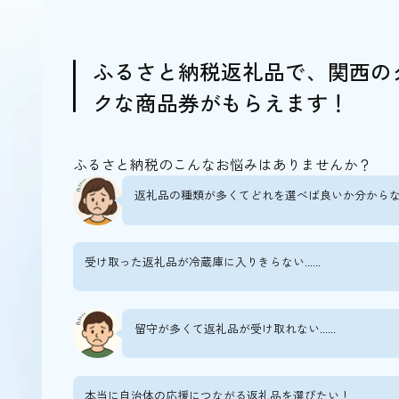
3.ミシュラン一つ星の一流店｜茶懐石 京料
4.伝統行事を模したメニューが話題｜祇園
5.唯一無二、”水”と”心”にこだわる｜祇園
ふるさと納税返礼品で、関西の
クな商品券がもらえます！
京都でランチにおすすめの料亭5選
1.本格料理を気軽に味わえる｜祇園 岩元（
2.豪華な昼懐石が人気｜懐石 近又（河原町
ふるさと納税のこんなお悩みはありませんか？
3.絶品「鰻蒲焼」が名物｜京懐石 美濃吉本
返礼品の種類が多くてどれを選べば良いか分からない...
4.戦の跡が残る地で味わう京料理｜魚三楼
5.景色と料理を一度に楽しめる｜京料理 熊
受け取った返礼品が冷蔵庫に入りきらない......
京都でリーズナブルに京料理を味わえる料
1.好立地・高コスパ｜祇園 京料理 花咲 錦
留守が多くて返礼品が受け取れない......
2.地産地消にこだわる｜京料理 ほうざん（
3.洗練された美食を味わえる｜京料理・京
本当に自治体の応援につながる返礼品を選びたい！