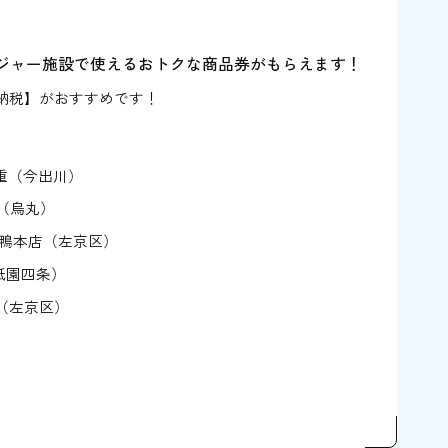
ジャー施設で使えるおトクな商品券がもらえます！
納税】がおすすめです！
選
萬重（今出川）
ね（烏丸）
下鴨本店（左京区）
祇園四条）
屋（左京区）
選
東山）
八清（丹波口）