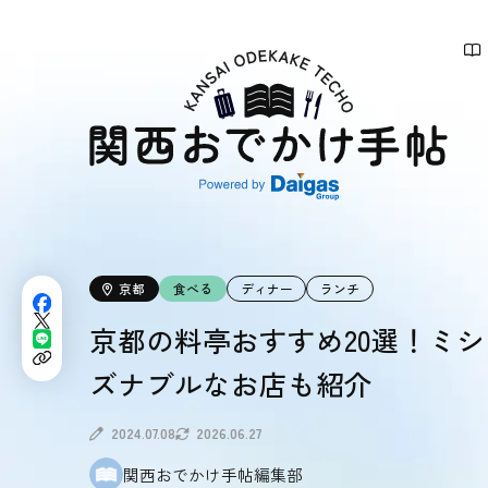
関
西
お
で
か
け
手
帖
京都
食べる
ディナー
ランチ
京都の料亭おすすめ20選！ミ
ズナブルなお店も紹介
2024.07.08
2026.06.27
関西おでかけ手帖編集部