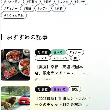
#レストラン
#京都市
#観光
#カフェ
#ランチ
#ディナー
#和食
#ホテル
#旅館
#ふるさと納税
おすすめの記事
京都
食べる
ディナー
ランチ
レストラン
肉
【実食】京都「天壇 祇園本
店」限定ランチメニュー！ロイ
ヤルフロアも徹底レポート
2025.11.21
兵庫
体験する
観光
【2026最新】姫路セントラルパ
ークのチケット料金を解説！割