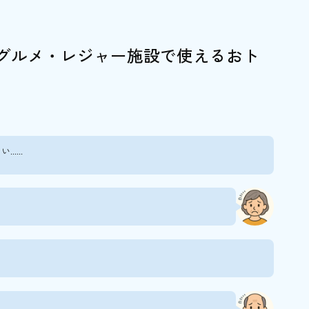
理 下鴨茶寮 本店（下鴨）
 丸山（祇園四条）
 末友（清水五条）
グルメ・レジャー施設で使えるおト
祇園四条）
）
店 竹茂楼（東山）
...
（伏見）
魚菴 たん熊北店/京都 南禅寺本店（南禅寺）
亭5選
店（四条烏丸）
祇園）
会席 せんしょう（西院）