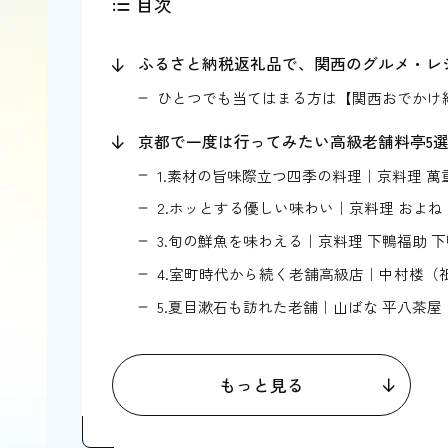
目次
ふるさと納税返礼品で、関西のグルメ・レ
ひとつでも当てはまる方は【関西おでかけ
京都で一度は行ってみたい高級老舗料亭5
1.素材の旨味際立つ四季の料理｜京料理 
2.ホッとする優しい味わい｜京料理 およ
3.旬の鮮魚を味わえる｜京料理 下鴨福助 
4.室町時代から続く老舗高級店｜中村楼（
5.夏目漱石も訪れた老舗｜山ばな 平八茶
京都でミシュランの味を堪能できる料亭5
もっと見る
1.ミシュラン3つ星の名店｜菊乃井 本店（
2.ミシュランおすすめの人気店｜京料理 