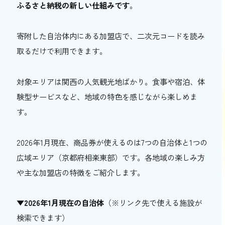
ふるさと納税の新しい仕組みです
。
関西おでかけ納税の3つのメリット
1. お出かけ先で寄附してその場で使える
寄附した自治体内にある加盟店で、二次元コードを読み
2. スマホを見せるだけで簡単に決済できる
取るだけで利用できます。
3. 有効期限180日！複数日で使用できる
関西おでかけ納税の計算方法ともらえる商品
対象エリアは関西の人気観光地ばかり。食事や宿泊、体
券の金額
験型サービスなど、地域の特色を感じながら楽しめま
納税額に応じたおでかけ商品券の金額一覧
す。
納税額の計算方法
【スマホで5分！】関西おでかけ納税の手順
2026年1月現在、商品券が使えるのは7つの自治体と1つの
広域エリア（京都府相楽東部）です。各地域の楽しみ方
1. 準備するもの
や主な加盟店の特徴をご紹介します。
1. おでかけ先の市町村を選択
2. 専用サイトで会員登録
▼2026年1月現在の自治体
（※リンク先で使える施設が
3. ふるさと納税の寄付を行い、おでかけ商
検索できます）
品券を受け取る