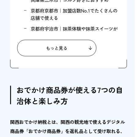
京都府京都市｜加盟店数No.1でたくさんの
店舗で使える
京都府宇治市｜抹茶体験や抹茶スイーツが
楽しめる
奈良県天川村｜自然にふれる体験ができる
もっと見る
兵庫県姫路市｜姫路城や好古園の観光が楽
しめる
京都府相楽東部｜歴史と自然の景観を堪能
関西おでかけ納税は返礼品で商品券がもらえ
おでかけ商品券が使える7つの自
る！
治体と楽しみ方
モノ返礼品型ふるさと納税と関西おでかけ
納税の違い
関西おでかけ納税とは、関西の観光地で使えるデジタル
関西おでかけ納税は3ステップで簡単に利
用できる
商品券「おでかけ商品券」を返礼品として受け取れる、