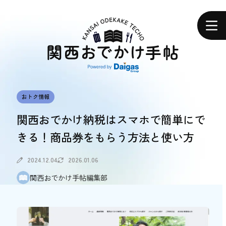
関
西
ホーム
お
で
か
け
手
帖
エリアで探す
おトク情報
エリアで探す
関西おでかけ納税はスマホで簡単にで
きる！商品券をもらう方法と使い方
食べる
食べる
2024.12.04
2026.01.06
関西おでかけ手帖編集部
体験する
体験する
おトク情報