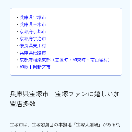
4. お礼の品であるおでかけ商品券を店舗で
使用
・
兵庫県宝塚市
・
兵庫県三木市
関西おでかけ納税のよくある質問
・
京都府京都市
Q. 有効期限はありますか？
・
京都府宇治市
・
奈良県天川村
Q. 複数の自治体に寄附できますか？
・
兵庫県姫路市
Q. 寄附金控除は受けられますか？
・
京都府相楽東部（笠置町・和束町・南山城村）
・
和歌山県新宮市
Q. 商品券を一部だけ使用することはできま
すか？
Q. おでかけ商品券が使えるのは1つの自治
兵庫県宝塚市｜宝塚ファンに嬉しい加
体のみですか？
盟店多数
いますぐ関西おでかけ納税でデジタル商品券
をゲットしよう！
宝塚市は、宝塚歌劇団の本拠地「宝塚大劇場」がある街