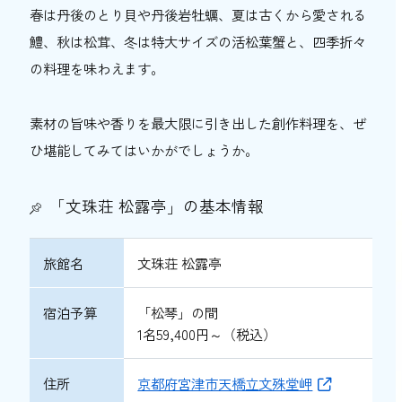
春は丹後のとり貝や丹後岩牡蠣、夏は古くから愛される
鱧、秋は松茸、冬は特大サイズの活松葉蟹と、四季折々
の料理を味わえます。
素材の旨味や香りを最大限に引き出した創作料理を、ぜ
ひ堪能してみてはいかがでしょうか。
「文珠荘 松露亭」の基本情報
旅館名
文珠荘 松露亭
宿泊予算
「松琴」の間
1名59,400円～（税込）
住所
京都府宮津市天橋立文殊堂岬