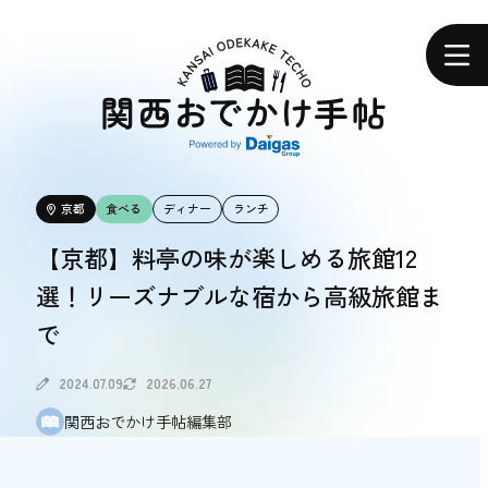
関
西
ホーム
お
で
か
け
手
帖
エリアで探す
京都
食べる
ディナー
ランチ
エリアで探す
【京都】料亭の味が楽しめる旅館12
選！リーズナブルな宿から高級旅館ま
食べる
で
食べる
2024.07.09
2026.06.27
体験する
関西おでかけ手帖編集部
体験する
おトク情報