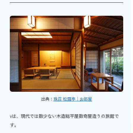
出典：
珠荘 松露亭｜お部屋
vは、現代では数少ない木造総平屋数奇屋造りの旅館で
す。