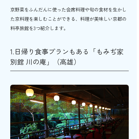
京野菜をふんだんに使った会席料理や旬の食材を生かし
2.四季折々の京懐石料理「京の宿 柊家」
（京都市役所前）
た京料理を楽しむことができる、料理が美味しい京都の
料亭旅館を3つ紹介します。
3.半個室の料亭でくつろげる「湯の花温
泉 京YUNOHANA RESORT 翠泉」
リーズナブルに懐石料理を楽しめる京都の旅
1.日帰り食事プランもある「もみぢ家
館3選
別館 川の庵」（高雄）
1.日帰り食事プランが4,800円から「洛中悠
庵 花伝」（烏丸）
2.お手頃価格の会席料理「京都・嵐山 ご清
遊の宿 らんざん」（嵐山）
3.赤ちゃん連れにも優しい「京都美山 料理
旅館 枕川楼」（南丹市美山町）
京都の旅館でゆっくり料亭の味を堪能しよう