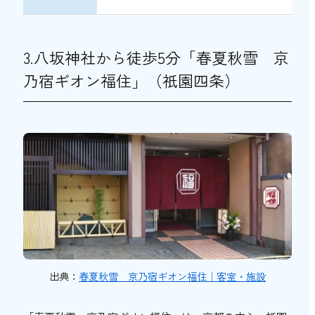
3.八坂神社から徒歩5分「春夏秋雪 京
乃宿ギオン福住」（祇園四条）
出典：
春夏秋雪 京乃宿ギオン福住｜客室・施設