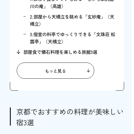
川の庵」（高雄）
2.部屋から天橋立を眺める「玄妙庵」（天
橋立）
3.個室の料亭でゆっくりできる「文珠荘 松
露亭」（天橋立）
部屋食で懐石料理を楽しめる旅館3選
1.月替わりの京懐石が自慢「純和風料理旅
館き乃ゑ」（祇園）
もっと見る
2.和モダンな雰囲気の客室「花かんざし 松
井別館」（烏丸）
3.八坂神社から徒歩5分「春夏秋雪 京乃宿
ギオン福住」（祇園四条）
京都でおすすめの料理が美味しい
高級料理が味わえる京都の旅館3選
宿3選
1.絶品のカニ料理が自慢「間人温泉 炭
平」（丹後半島）