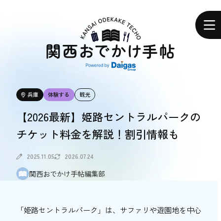
関
西
ホーム
お
で
か
け
手
帖
エリアで探す
兵庫
体験する
観光
エリアで探す
【2026最新】姫路セントラルパークの
チケット料金を解説！割引情報も
食べる
食べる
2025.11.05
2026.07.24
関西おでかけ手帖編集部
体験する
体験する
「姫路セントラルパーク」は、サファリや遊園地を中心
おトク情報