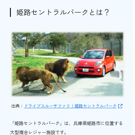
団体利用による割引
姫路セントラルパークとは？
その他の割引（期間限定キャンペーンな
ど）
ふるさと納税を賢く利用！「姫路市おでかけ
商品券」
「姫路市おでかけ商品券」を姫路セントラ
ルパークで使うとどうなる？
「姫路市おでかけ商品券」とは？
「姫路市おでかけ商品券」の使用方法
姫路セントラルパークの割引・制度に関する
よくある質問
コンビニの前売り券で割引は受けられる？
出典：
ドライブスルーサファリ｜姫路セントラルパーク
JAFなどの割引は現在も受けられる？
「姫路セントラルパーク」は、兵庫県姫路市に位置する
姫路セントラルパークを利用する際はどの
方法が一番安くなる？
大型複合レジャー施設です。