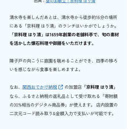
出典：
昼のお献立｜京料理 はり清
清水寺を楽しんだあとは、清水寺から徒歩約16分の場所
にある「京料理 はり清」のランチはいかがでしょうか。
「京料理 はり清」は1659年創業の老舗料亭で、旬の素材
を活かした懐石料理や御膳をいただけます。
障子戸の向こうに庭園を眺めることができ、四季の移ろ
いを感じながら食事を楽しめますよ。
なお、
関西おでかけ納税
の加盟店
「京料理 はり清」
なら、ふるさと納税の返礼品として受け取れる「寄附額
の30%相当のデジタル商品券」が使えます。 店内設置の
二次元コード読み取り&金額入力で支払いが可能です。