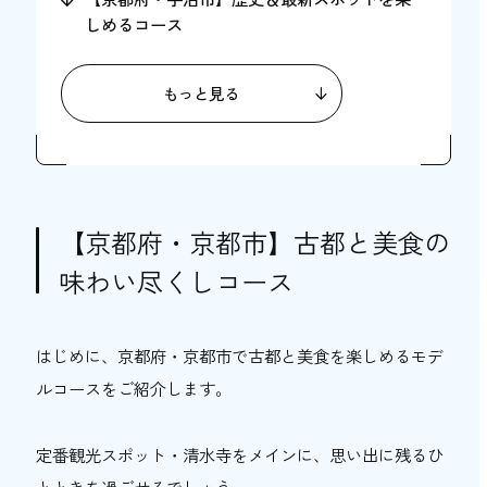
しめるコース
世界遺産「平等院」の景色を眺める
もっと見る
任天堂の世界に浸れる「ニンテンドーミュ
ージアム（事前予約制）」
餃子専門店「京都餃子 ミヤコパンダ」で早
めの夕食
【兵庫県・宝塚市】女子旅にも！宝塚歌劇満
【京都府・京都市】古都と美食の
喫コース
味わい尽くしコース
宝塚ホテルで豪華ランチ！ビュッフェ＆カ
フェレストラン「アンサンブル」
はじめに、京都府・京都市で古都と美食を楽しめるモデ
タカラジェンヌに変身できる？！「Salon
de Takarazuka ステージスタジオ」
ルコースをご紹介します。
お腹も心も満たされる「たからづか牛乳」
宝塚南口店
定番観光スポット・清水寺をメインに、思い出に残るひ
【兵庫県・姫路市】姫路城散策&グルメ堪能コ