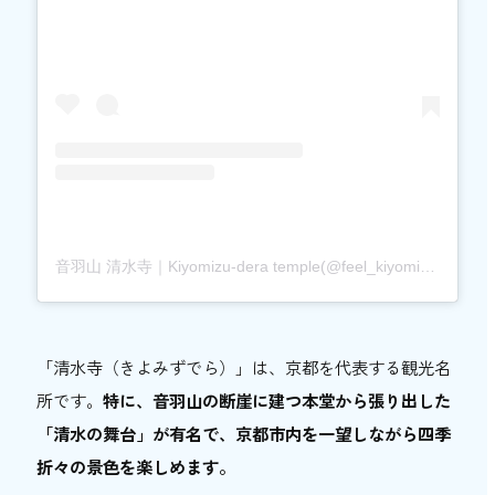
自然豊かな「洞川 山の家」でキャンプ体験
延長約280mの鍾乳洞「面不動鍾乳洞」を見
学
「洞川温泉ビジターセンター」でリフレッ
シュ！
関西おでかけ納税を利用して、おトクに関西
旅行を楽しもう！
音羽山 清水寺｜Kiyomizu-dera temple(@feel_kiyomizudera)がシェアした投稿
「清水寺（きよみずでら）」は、京都を代表する観光名
所です。
特に、音羽山の断崖に建つ本堂から張り出した
「清水の舞台」が有名で、京都市内を一望しながら四季
折々の景色を楽しめます。