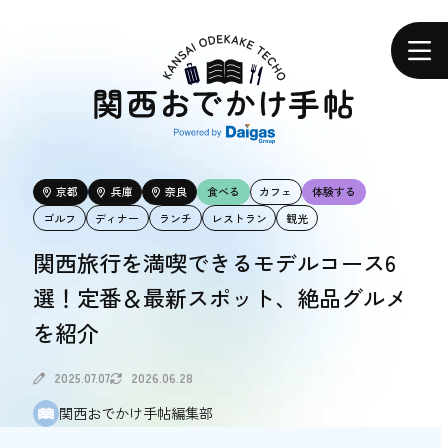
関
西
ホーム
お
で
か
け
手
帖
エリアで探す
京都
兵庫
奈良
食べる
カフェ
体験する
エリアで探す
ゴルフ
ディナー
ランチ
レストラン
観光
関西旅行を満喫できるモデルコース6
食べる
選！定番＆最新スポット、絶品グルメ
食べる
を紹介
体験する
2025.07.07
2026.06.28
体験する
関西おでかけ手帖編集部
おトク情報