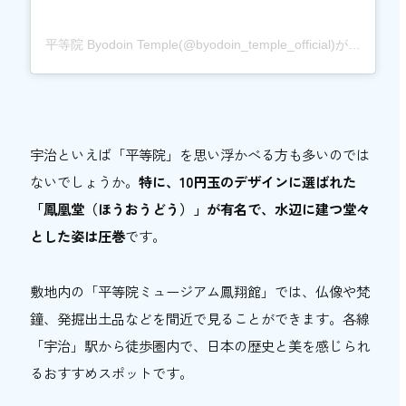
平等院 Byodoin Temple(@byodoin_temple_official)がシェアした投稿
宇治といえば「平等院」を思い浮かべる方も多いのでは
ないでしょうか。
特に、10円玉のデザインに選ばれた
「鳳凰堂（ほうおうどう）」が有名で、水辺に建つ堂々
とした姿は圧巻
です。
敷地内の「平等院ミュージアム鳳翔館」では、仏像や梵
鐘、発掘出土品などを間近で見ることができます。各線
「宇治」駅から徒歩圏内で、日本の歴史と美を感じられ
るおすすめスポットです。