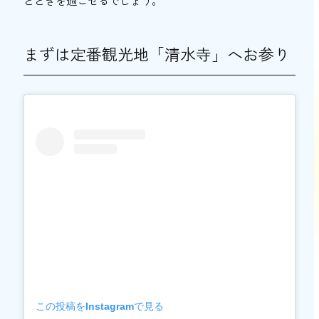
とときを過ごせるでしょう。
ース
姫路に来たらぜひ訪れたい「姫路城」
まずは定番観光地「清水寺」へお参り
名物のおでんも「酒饌亭 灘菊かっぱ亭」
姫路名物・アーモンドトースト「はまもと
コーヒー」
【兵庫県・三木市】ゆったりゴルフ＆贅沢グ
ルメコース
初心者から上級者まで楽しめる「関西ゴル
フ倶楽部」へ ※会員制
お土産にぴったり「MATSUYAMA」で高級
生食パンを購入
隠れ家風カフェ「カフェ碧」で休憩
【奈良県・天川村】自然に触れるキャンプ＆
温泉コース
この投稿をInstagramで見る