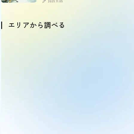
引情報も
2025.11.05
エリアから調べる
OSAKA
HYOGO
KYOTO
NARA
SHIGA
WAKAYAMA
大阪
兵庫
京都
奈良
滋賀
和歌山
(comming soon)
(comming soon)