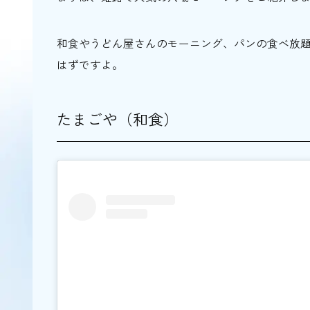
KROQUIS cafe
コトブキベーカリーカフェ
和食やうどん屋さんのモーニング、パンの食べ放
カフェリーフ
はずですよ。
Cafe the Room
自家焙煎珈琲 豆や珈楽
たまごや（和食）
姫路で心安らぐモーニングを楽しもう！