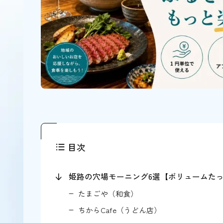
目次
姫路の穴場モーニング6選【ボリュームた
たまごや（和食）
ちからCafe（うどん店）