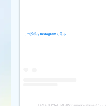
この投稿をInstagramで見る
TAMAGOYA-HIMEJI(@tamagoyahimeji