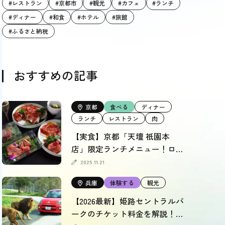
#レストラン
#京都市
#観光
#カフェ
#ランチ
#ディナー
#和食
#ホテル
#旅館
#ふるさと納税
おすすめの記事
京都
食べる
ディナー
ランチ
レストラン
肉
【実食】京都「天壇 祇園本
店」限定ランチメニュー！ロイ
ヤルフロアも徹底レポート
2025.11.21
兵庫
体験する
観光
【2026最新】姫路セントラルパ
ークのチケット料金を解説！割