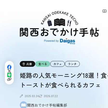
関
西
お
で
か
け
手
帖
兵庫
食べる
カフェ
ランチ
姫路の人気モーニング18選！
トーストが食べられるカフェ
2025.03.24
2026.07.22
関西おでかけ手帖編集部