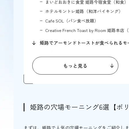
まいどおおきに食堂 姫路今宿食堂（和食）
ホテルモントレ姫路（和洋バイキング）
Cafe SOL（パン食べ放題）
Creative French Toast by Room
姫路でアーモンドトーストが食べられるモ
大陸本店
Patisserie Cafe Gad
もっと見る
はまもとコーヒー
カフェ サンタマリア和み（※2025年7月3
カフェ・ド・ムッシュ 姫路店
FreeBird
姫路の穴場モーニング6選【ボ
cafe de mistico
姫路でおすすめの定番モーニング5選【落
まずは、姫路で人気の穴場モーニングをご紹介し