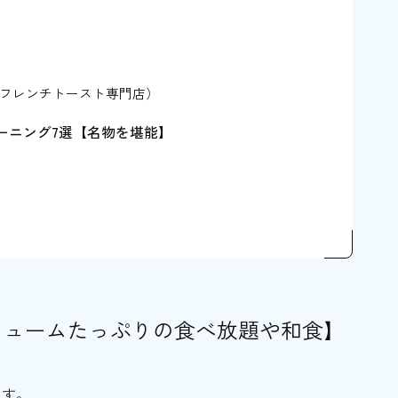
 姫路本店（フレンチトースト専門店）
ーニング7選【名物を堪能】
1日をもって閉店）
リュームたっぷりの食べ放題や和食】
ち着いて楽しめる】
ます。