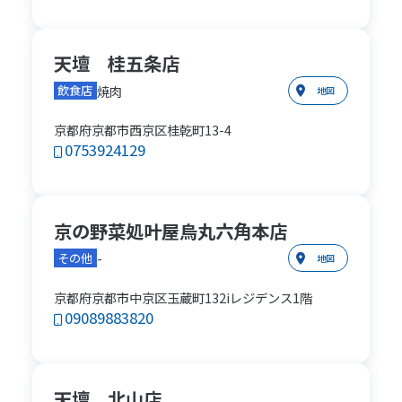
天壇 桂五条店
焼肉
飲食店
地図
京都府京都市西京区桂乾町13-4
0753924129
京の野菜処叶屋烏丸六角本店
-
その他
地図
京都府京都市中京区玉蔵町132iレジデンス1階
09089883820
天壇 北山店