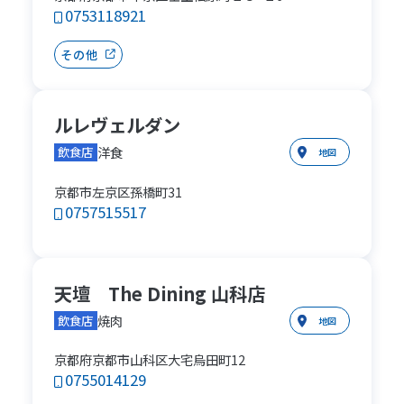
0753118921
その他
ルレヴェルダン
洋食
飲食店
地図
京都市左京区孫橋町31
0757515517
天壇 The Dining 山科店
焼肉
飲食店
地図
京都府京都市山科区大宅烏田町12
0755014129