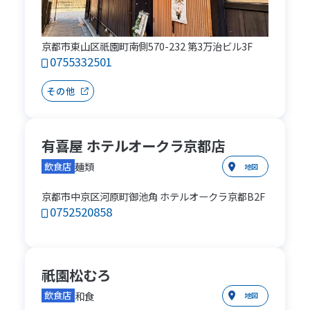
京都市東山区祇園町南側570-232 第3万治ビル3F
0755332501
その他
有喜屋 ホテルオークラ京都店
麺類
飲食店
地図
京都市中京区河原町御池角 ホテルオークラ京都B2F
0752520858
祇園松むろ
和食
飲食店
地図