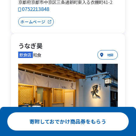
京都府京都市中京区三条通新町東入る衣棚町41-2
0752213848
ホームページ
うなぎ昊
和食
飲食店
地図
寄附しておでかけ商品券をもらう
京都市中京区西大文字町602番地