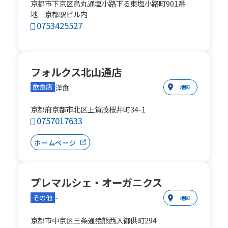
京都市下京区烏丸通塩小路下る東塩小路町901番
地 京都駅ビル内
0753425527
フォルクス北山通店
洋食
飲食店
地図
京都府京都市北区上賀茂桜井町34-1
0757017633
ホームページ
プレマルシェ・オーガニクス
-
その他
地図
京都市中京区三条通猪熊西入御供町294