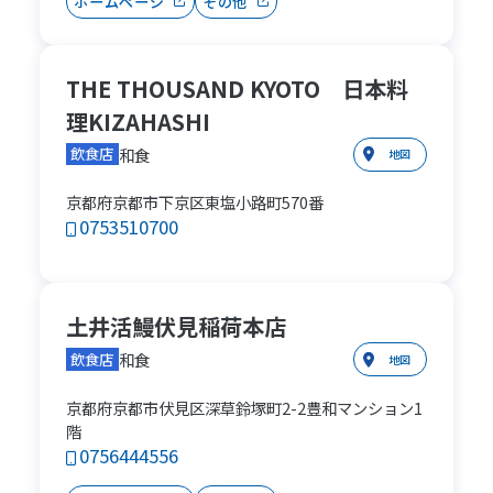
ホームページ
その他
THE THOUSAND KYOTO 日本料
理KIZAHASHI
和食
飲食店
地図
京都府京都市下京区東塩小路町570番
0753510700
土井活鰻伏見稲荷本店
和食
飲食店
地図
京都府京都市伏見区深草鈴塚町2-2豊和マンション1
階
0756444556