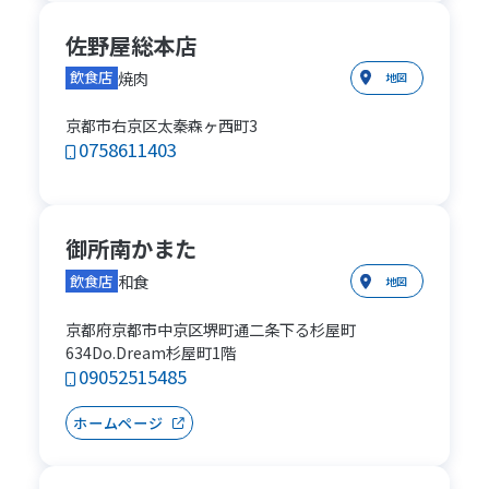
佐野屋総本店
焼肉
飲食店
地図
京都市右京区太秦森ヶ西町3
0758611403
御所南かまた
和食
飲食店
地図
京都府京都市中京区堺町通二条下る杉屋町
634Do.Dream杉屋町1階
09052515485
ホームページ