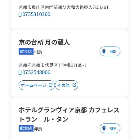
京都市東山区古門前通り大和大路東入元町361
0755310300
京の台所 月の蔵人
和食
飲食店
地図
京都府京都市伏見区上油掛町185-1
0752548006
ホームページ
その他
ホテルグランヴィア京都 カフェレス
トラン ル・タン
洋食
飲食店
地図