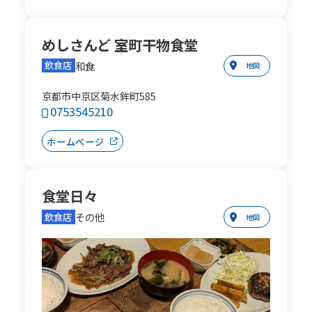
めしさんど 室町干物食堂
和食
飲食店
地図
京都市中京区菊水鉾町585
0753545210
ホームページ
食堂日々
その他
飲食店
地図