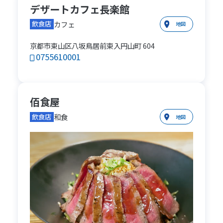
デザートカフェ長楽館
カフェ
飲食店
地図
京都市東山区八坂鳥居前東入円山町 604
0755610001
佰食屋
和食
飲食店
地図