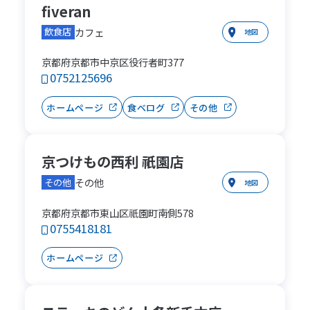
fiveran
カフェ
飲食店
地図
京都府京都市中京区役行者町377
0752125696
ホームページ
食べログ
その他
京つけもの西利 祇園店
その他
その他
地図
京都府京都市東山区祇園町南側578
0755418181
ホームページ