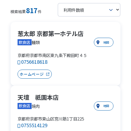
817
検索結果
件
葱太郎 京都第一ホテル店
麺類
飲食店
地図
京都府京都市南区東九条下殿田町４５
0756618618
ホームページ
天壇 祇園本店
焼肉
飲食店
地図
京都府京都市東山区宮川筋1丁目225
0755514129