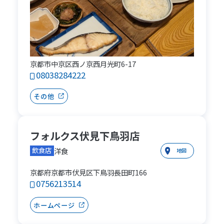
京都市中京区西ノ京西月光町6-17
08038284222
その他
フォルクス伏見下鳥羽店
洋食
飲食店
地図
京都府京都市伏見区下鳥羽長田町166
0756213514
ホームページ