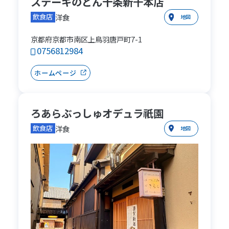
ステーキのどん十条新千本店
洋食
飲食店
地図
京都府京都市南区上鳥羽唐戸町7-1
0756812984
ホームページ
ろあらぶっしゅオデュラ祇園
洋食
飲食店
地図