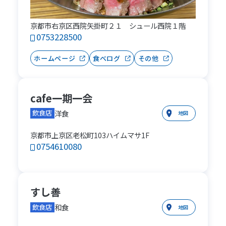
京都市右京区西院矢掛町２１ シュール西院１階
0753228500
ホームページ
食べログ
その他
cafe一期一会
洋食
飲食店
地図
京都市上京区老松町103ハイムマサ1F
0754610080
すし善
和食
飲食店
地図