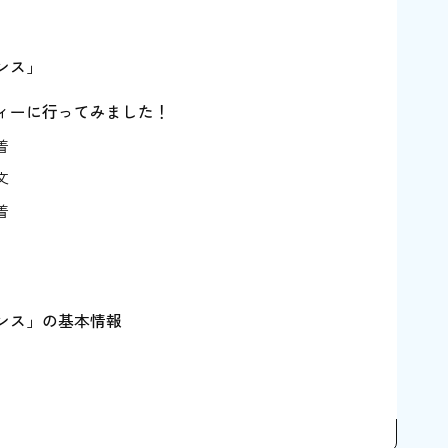
ンス」
ィーに行ってみました！
着
文
着
ンス」の基本情報
おきたいこと6つ