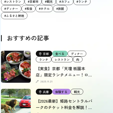
#レストラン
#京都市
#観光
#カフェ
#ランチ
#ディナー
#和食
#ホテル
#旅館
#ふるさと納税
おすすめの記事
京都
食べる
ディナー
ランチ
レストラン
肉
【実食】京都「天壇 祇園本
店」限定ランチメニュー！ロイ
ヤルフロアも徹底レポート
2025.11.21
兵庫
体験する
観光
【2026最新】姫路セントラルパ
ークのチケット料金を解説！割