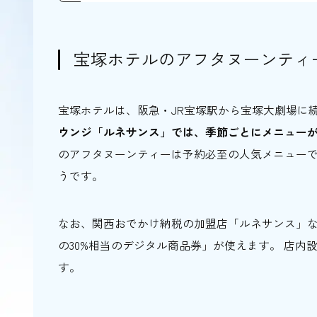
2.アフタヌーンティーにおすすめの服装は
3.当日でも入店できる？
宝塚ホテルのアフタヌーンティ
4.一人でも注文できる？
5.ドリンクのお代わりはできる？
6.時間制限はある？
宝塚ホテルは、阪急・JR宝塚駅から宝塚大劇場に
ウンジ「ルネサンス」では、季節ごとにメニュー
宝塚ホテルでアフタヌーンティーを楽しも
のアフタヌーンティーは予約必至の人気メニュー
うです。
なお、関西おでかけ納税の加盟店「ルネサンス」
の30%相当のデジタル商品券」が使えます。 店内
す。