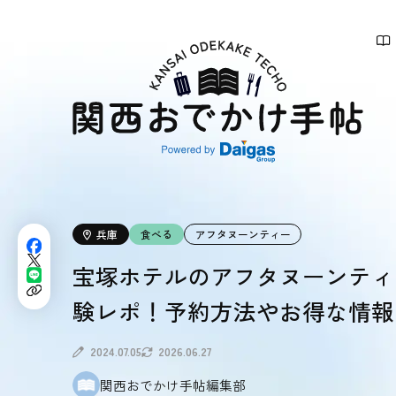
関
西
お
で
か
け
手
帖
兵庫
食べる
アフタヌーンティー
宝塚ホテルのアフタヌーンティ
験レポ！予約方法やお得な情報
2024.07.05
2026.06.27
関西おでかけ手帖編集部