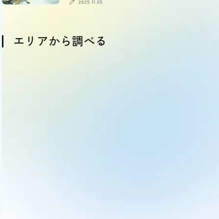
引情報も
2025.11.05
エリアから調べる
OSAKA
HYOGO
KYOTO
NARA
SHIGA
WAKAYAMA
大阪
兵庫
京都
奈良
滋賀
和歌山
(comming soon)
(comming soon)