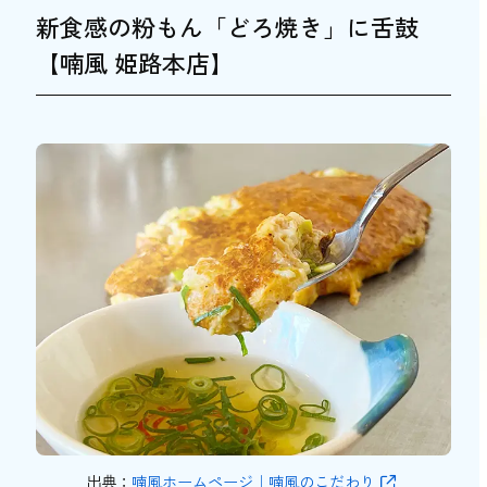
新食感の粉もん「どろ焼き」に舌鼓
【喃風 姫路本店】
出典：
喃風ホームページ｜喃風のこだわり