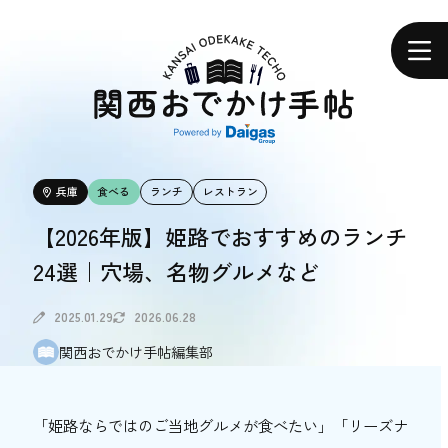
関
西
ホーム
お
で
か
け
手
帖
エリアで探す
兵庫
食べる
ランチ
レストラン
エリアで探す
【2026年版】姫路でおすすめのランチ
24選｜穴場、名物グルメなど
食べる
食べる
2025.01.29
2026.06.28
関西おでかけ手帖編集部
体験する
体験する
「姫路ならではのご当地グルメが食べたい」「リーズナ
おトク情報