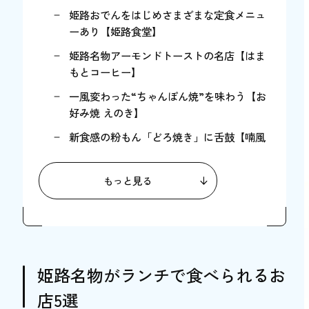
姫路おでんをはじめさまざまな定食メニュ
ーあり【姫路食堂】
姫路名物アーモンドトーストの名店【はま
もとコーヒー】
一風変わった“ちゃんぽん焼”を味わう【お
好み焼 えのき】
新食感の粉もん「どろ焼き」に舌鼓【喃風
姫路本店】
関西では珍しいタンメン専門店【姫路タン
もっと見る
メン】
姫路でクーポンが使えるランチ店4選
少し特別な日のランチにおすすめ【日本酒
と元祖綿菓子牛鍋 前蔵（まえぐら）】
姫路名物がランチで食べられるお
おひとり様にも◎おうちご飯のようにお腹
店5選
を満たすなら【まいどおおきに姫路飾磨食