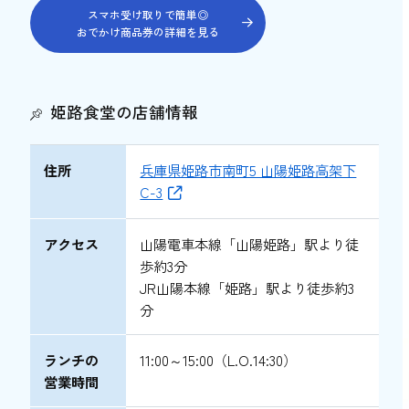
スマホ受け取りで簡単◎
南イタリア・シチリアの郷土料理【トラッ
おでかけ商品券の詳細を見る
トリア ピッコラシチリア】
メインが選べる和食ランチ【ときわや金次
郎】
姫路食堂の店舗情報
平日ランチが穴場の洋食レストラン【洋食
屋ワタナベ】
住所
兵庫県姫路市南町5 山陽姫路高架下
姫路でおいしいランチを楽しもう！
C-3
アクセス
山陽電車本線「山陽姫路」駅より徒
歩約3分
JR山陽本線「姫路」駅より徒歩約3
分
ランチの
11:00～15:00（L.O.14:30）
営業時間