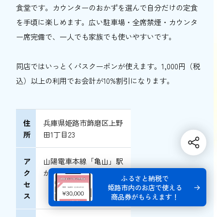
食堂です。カウンターのおかずを選んで自分だけの定食
を手頃に楽しめます。広い駐車場・全席禁煙・カウンタ
ー席完備で、一人でも家族でも使いやすいです。
同店ではいっとくパスクーポンが使えます。1,000円（税
込）以上の利用でお会計が10%割引になります。
住
兵庫県姫路市飾磨区上野
所
田1丁目23
ア
山陽電車本線「亀山」駅
ク
から徒歩8分
ふるさと納税で
セ
姫路市内のお店で使える
ス
商品券がもらえます！