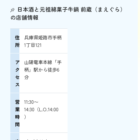
日本酒と元祖綿菓子牛鍋 前蔵（まえぐら）
の店舗情報
住
兵庫県姫路市手柄
所
1丁目121
ア
山陽電車本線「手
ク
柄」駅から徒歩6
セ
分
ス
営
11:30〜
業
14:30（L.O.14:00
時
）
間