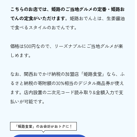
理 すし一】
こちらのお店では、姫路のご当地グルメの定番・姫路お
個室（10名～）でミシュラン掲載の蕎麦を
でんの定食がいただけます
。姫路おでんとは、生姜醤油
食べられる【花そば・料理 ゆう】
で食べるスタイルのおでんです。
完全予約制の本格和食店【天ぷら季節料理
白雲まこと】
価格は500円なので、リーズナブルにご当地グルメが楽
和の空間でゆっくりランチ【カフェ サンタ
しめます。
マリア和み】
個室ありの和食懐石で贅沢なランチタイム
なお、関西おでかけ納税の加盟店「姫路食堂」なら、ふ
を過ごす【懐石鷺風】
るさと納税の寄附額の30%相当のデジタル商品券が使え
姫路で穴場のランチおすすめ店6選
ます。店内設置の二次元コード読み取り&金額入力で支
自然薯を使ったとろろランチ【倭風酔】
払いが可能です。
スパイス香る日替わりカレー【spiceスエヒ
ロ】
「姫路食堂」のお会計がおトクに！
高級焼肉をお弁当で楽しめる【特選肉 徳侍
郎】