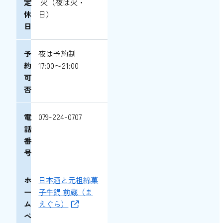
定
火（夜は火・
休
日）
日
予
夜は予約制
約
17:00〜21:00
可
否
電
079-224-0707
話
番
号
ホ
日本酒と元祖綿菓
ー
子牛鍋 前蔵（ま
ム
えぐら）
ペ