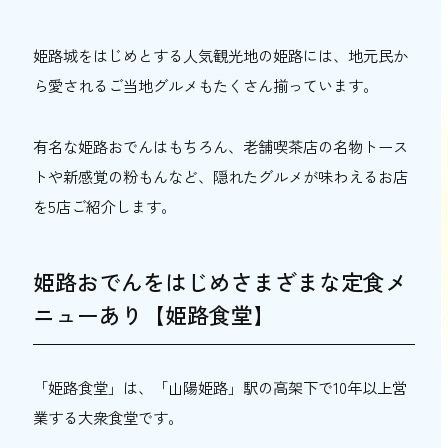
堂】
駅直結の好アクセスで本格お蕎麦を楽しむ
姫路城をはじめとする人気観光地の姫路には、地元民か
【おらが蕎麦 姫路ピオレ店】
ら愛されるご当地グルメもたくさん揃っています。
駅近で昔から愛されるお好み焼き店【お好
み焼 ボナンザ】
有名な姫路おでんはもちろん、老舗喫茶店の名物トース
姫路でリーズナブルに楽しめるランチ4選
トや新感覚の粉もんなど、隠れたグルメが味わえるお店
1,000円以下の定食メニューあり【お食事処
を5店ご紹介します。
孝ふく】
人気の日替わり定食などリーズナブルラン
姫路おでんをはじめさまざまな定食メ
チ多数【うおっとり】
ニューあり【姫路食堂】
リーズナブルな中華ランチ【豐韻】
20センチ超えの大きなエビフライをリーズ
ナブルに【白めし爆食処 姫路 一本堂】
「姫路食堂」は、「山陽姫路」駅の高架下で10年以上営
姫路でゆっくりできるおすすめランチ5選
業する大衆食堂です。
完全個室でゆっくりと寿司ランチ【懐石料