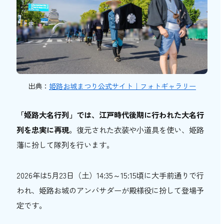
出典：
姫路お城まつり公式サイト｜フォトギャラリー
「姫路大名行列」では、江戸時代後期に行われた大名行
列を忠実に再現
。復元された衣装や小道具を使い、姫路
藩に扮して隊列を行います。
2026年は5月23日（土）14:35～15:15頃に大手前通りで行
われ、姫路お城のアンバサダーが殿様役に扮して登場予
定です。