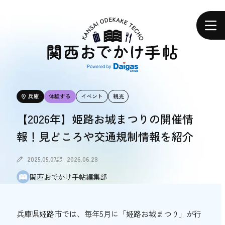
関
西
ホーム
お
で
か
け
手
帖
エリアで探す
兵庫
体験する
イベント
観光
エリアで探す
【2026年】姫路お城まつりの開催情
報！見どころや交通規制情報を紹介
食べる
食べる
2025.05.07
2026.06.28
関西おでかけ手帖編集部
体験する
体験する
兵庫県姫路市では、毎年5月に「姫路お城まつり」が行
おトク情報