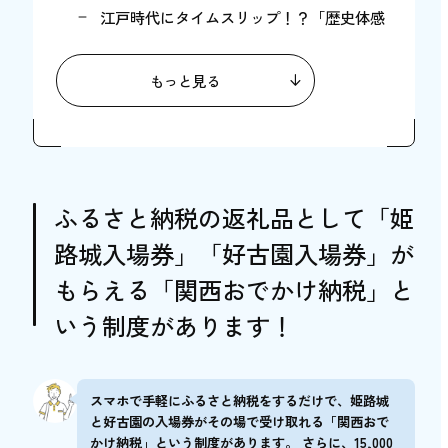
江戸時代にタイムスリップ！？「歴史体感
時代パレード」
江戸時代後期の大名行列を再現「姫路大名
もっと見る
行列」
音楽イベント「Himeji de Bon Dance」初開
催
姫路お城まつりへのアクセス・駐車場
ふるさと納税の返礼品として「姫
姫路お城まつりに関するよくある質問
路城入場券」「好古園入場券」が
姫路お城まつりで交通規制は行われます
もらえる「関西おでかけ納税」と
か？
いう制度があります！
姫路お城まつりで屋台は出店されますか？
姫路城周辺のおすすめ食事・観光スポット【6
選】
スマホで手軽にふるさと納税をするだけで、姫路城
播州姫路本町 たまごや
と好古園の入場券がその場で受け取れる「関西おで
かけ納税」という制度があります。 さらに、15,000