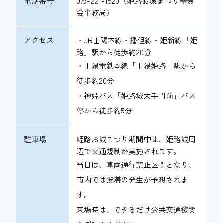
電話番号
079-221-1520（姫路お城まつり奉賛
会事務局）
アクセス
・JR山陽本線・播但線・姫新線「姫
路」駅から徒歩約20分
・山陽電鉄本線「山陽姫路」駅から
徒歩約20分
・神姫バス「姫路城大手門前」バス
停から徒歩約5分
駐車場
姫路お城まつり期間中は、姫路城周
辺で交通規制が実施されます。
当日は、車両通行禁止区間となり、
市内では渋滞の発生が予想されま
す。
来場時は、できるだけ公共交通機関