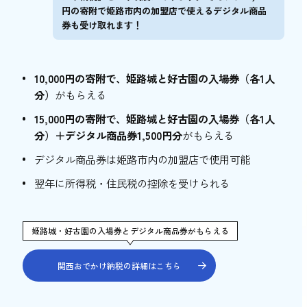
花そば・料理 ゆう
円の寄附で姫路市内の加盟店で使えるデジタル商品
券も受け取れます！
兵庫県立歴史博物館
姫路文学館
姫路市立美術館
10,000円の寄附で、姫路城と好古園の入場券（各1人
分）
がもらえる
姫路市立動物園
15,000円の寄附で、姫路城と好古園の入場券（各1人
姫路お城まつりに参加して姫路の歴史に触れ
分）＋デジタル商品券1,500円分
がもらえる
よう！
デジタル商品券は姫路市内の加盟店で使用可能
翌年に所得税・住民税の控除を受けられる
姫路城・好古園の入場券とデジタル商品券がもらえる
関西おでかけ納税の詳細はこちら