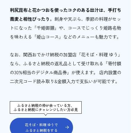
利尻昆布と花かつおを使ったコクのある出汁は、手打ち
蕎麦と相性ぴったり
。刺身や天ぷら、季節の料理がセッ
トになった「千姫御膳」や、コースでじっくり姫路名物
を味わえる「姫山コース」などのメニューも魅力です。
なお、関西おでかけ納税の加盟店「
花そば・料理 ゆう
」
なら、ふるさと納税の返礼品として受け取れる「寄付額
の30%相当のデジタル商品券」が使えます。 店内設置の
二次元コード読み取り&金額入力で支払いが可能です。
ふるさと納税の枠が余っている方、
ふるさと納税にチャレンジしたい方必見
花そば・料理 ゆうで
ふるさと納税をする