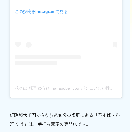
この投稿をInstagramで見る
花そば 料理 ゆう(@hanasoba_you)がシェアした投稿
姫路城大手門から徒歩約10分の場所にある「花そば・料
理 ゆう」は、手打ち蕎麦の専門店です。