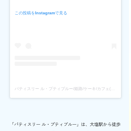
この投稿をInstagramで見る
パティスリー ル・プティブルー/姫路/ケーキ/カフェ(@le.petit.bleu.himeji)がシェアした投稿
「パティスリー ル・プティブルー」は、大塩駅から徒歩