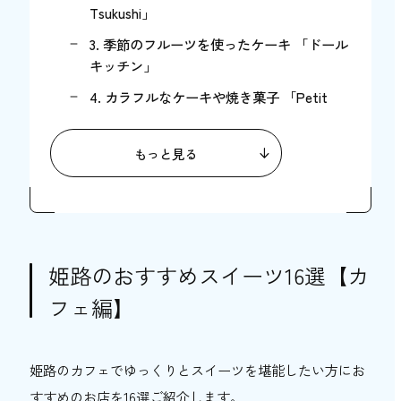
Tsukushi」
3. 季節のフルーツを使ったケーキ 「ドール
キッチン」
4. カラフルなケーキや焼き菓子 「Petit
Ciel」
5. 季節のフルーツを贅沢に使用したケーキ
もっと見る
「パティスリー ル・プティブルー」
6. アーモンドバター発祥の店「ALMOND
butter MATENRO pâtisserie un
autre（旧：姫路アーモンドバターの店マ
テンロウ）」
姫路のおすすめスイーツ16選【カ
7. 姫路のご当地グルメ・アーモンドトース
フェ編】
ト「はまもとコーヒー」
8. トーストのスイーツが充実「カフェ サン
姫路のカフェでゆっくりとスイーツを堪能したい方にお
タマリア和み」※2025年8月閉店
すすめのお店を16選ご紹介します。