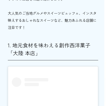
9. 本格スイーツ食べ放題「I’me cafe」
10. インスタ映え抜群のソフトクリーム
大人気のご当地グルメやスイーツビュッフェ、インスタ
「アイスは別腹 姫路店」
映えするおしゃれなスイーツなど、魅力あふれる店舗に
11. おしゃれな空間で味わう日替わりスイー
注目です！
ツ「Cafe SOL」
12. 天然氷のかき氷「ひめじ官兵衛堂」
1. 地元食材を味わえる創作西洋菓子
13. 姫路を代表する老舗菓子店「杵屋 二階
町本店」
「大陸 本店」
14. 自家製の絶品スイーツ「カフェ・ラ・
ダダ」
15. フレンチトーストが人気「FreeBird」
16. 洗練されたおしゃれな「日影」
姫路のおすすめスイーツ10選【お持ち帰り・
お土産編】
1. 丁寧に焼き上げる本格鯛焼き「鯛焼本舗