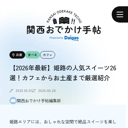
関
西
ホーム
お
で
か
け
手
帖
エリアで探す
兵庫
食べる
カフェ
エリアで探す
【2026年最新】姫路の人気スイーツ26
選！カフェからお土産まで厳選紹介
食べる
食べる
2025.05.07
2026.06.28
関西おでかけ手帖編集部
体験する
体験する
姫路エリアには、おしゃれな空間で絶品スイーツを楽し
おトク情報