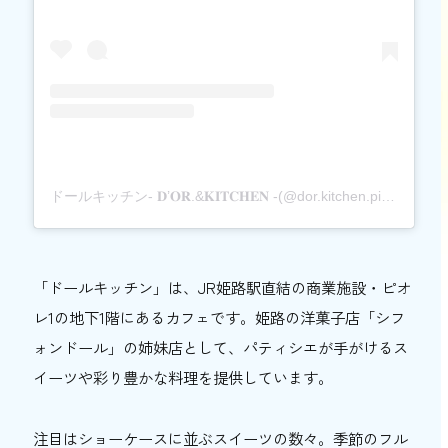
ドールキッチン- 𝐃’𝐎𝐑.&𝐊𝐈𝐓𝐂𝐇𝐄𝐍 -(@dor.kitchen.piolehimeji)がシェアした投稿
「ドールキッチン」は、JR姫路駅直結の商業施設・ピオ
レ1の地下1階にあるカフェです。姫路の洋菓子店「シフ
ォンドール」の姉妹店として、パティシエが手がけるス
イーツや彩り豊かな料理を提供しています。
注目はショーケースに並ぶスイーツの数々。季節のフル