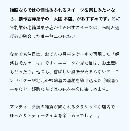
ムッシュ」
姫路ならではの個性あふれるスイーツを楽しみたいな
9. ロールケーキ専門店「偃路」
ら、創作西洋菓子の「大陸 本店」がおすすめです。
1947
10. 地元で愛され続ける鶏卵饅頭「一色
年創業の老舗洋菓子店が生み出すスイーツは、伝統と遊
堂」
び心が融合した唯一無二の味わい。
姫路ならではのスイーツはなに？
姫路で絶品スイーツを味わい尽くそう！
なかでも注目は、おでんの具材をケーキで再現した「姫
路おでんケーキ」です。ユニークな見た目は、お土産に
もぴったり。他にも、香ばしい風味がたまらないアーモ
ンドバターや地元の吟醸酒の酒粕を練り込んだ吟醸酒ケ
ーキなど、姫路ならではの味を存分に楽しめます。
アンティーク調の雑貨が飾られるクラシックな店内で、
ゆったりとティータイムを楽しめるでしょう。