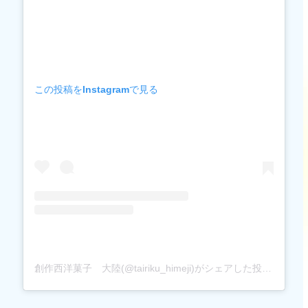
遊示堂」
2. グルテンフリーのスイーツが充実「パテ
ィスリーレグレット」
3. 姫路藩主の御用菓子司「伊勢屋本店 姫路
駅南 ピオレ姫路おみやげ館店」
この投稿をInstagramで見る
4. 上品な味わいが人気の和菓子店「甘音屋
本店」
5. 名物の丹波黒豆入りくず餅「白鷺堂本
舗」
6. NYスタイルのスコーン専門店
「MARGUERITE SPOON（マーガレット ス
プーン）」
7. 旬の果物を使ったスイーツ「Patisserie
Graine de joie（グレーヌ・ド・ジョワ）」
創作西洋菓子 大陸(@tairiku_himeji)がシェアした投稿
8.アーモンドバターが人気「カフェ・ド・