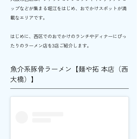
ップなどが集まる堀江をはじめ、おでかけスポットが満
柔らかいバラチャーシューが特徴【麺lab.
載なエリアです。
日日（大阪ビジネスパーク）】
鶏の旨みを極めた一杯【麺のようじ（日本
橋）】
はじめに、西区でのおでかけのランチやディナーにぴっ
たりのラーメン店を3店ご紹介します。
大阪市福島区の人気ラーメン店3選
3日間煮込んだ豚骨スープ【九州ラーメン
片岡製作所（福島）】
魚介系豚骨ラーメン【麺や拓 本店（西
鶏白湯スープと麺が絡む【ラーメン人生
大橋）】
JET（福島）】
煮干しを使ったラーメン【烈志笑魚油 麺香
房 三く（福島）】
大阪市浪速区の人気ラーメン店2選
昔ながらの醤油ラーメン【中華そば ふじい
芦原橋店（芦原橋）】