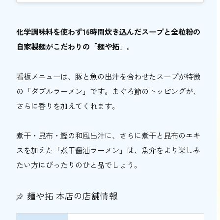
（淀川区・西中島南方）】
大阪市にはバラエティ豊かなラーメン店がい
化学調味料を使わず16時間炊き込んだスープと全粒粉の
っぱい！
自家製麺がこだわりの「麺や拓」
。
看板メニューは、豚と魚の出汁を合わせたスープが特徴
の「ダブルラーメン」です。まぐろ節のトッピングが、
さらに香りを加えてくれます。
煮干・昆布・鰹の和風出汁に、さらに煮干と昆布のエキ
スを加えた「煮干醤油ラーメン」は、魚介をより楽しみ
たい方にぴったりのひと品でしょう。
麺や拓 本店の店舗情報