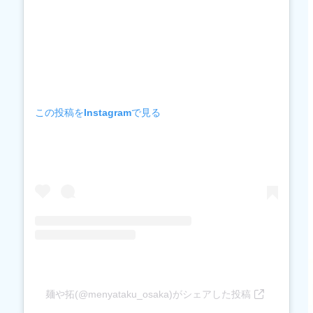
新世界観光のランチやディナーに【麺のカ
ミの（恵美須町）】
大阪市天王寺区の人気ラーメン店3選
期間限定ラーメン多数で通いたくなる【上
方レインボー（桃谷）】
深みのある出汁が特徴【麺屋和人 天王寺北
この投稿をInstagramで見る
口本店（天王寺）】
スタミナ満点のホルモンラーメン【麺や
aube〜おーぶ〜（寺田町）】
大阪市内その他の区の人気ラーメン店3選
ミシュラン獲得店出身の店主がつくるラー
メン【麺屋いち山（都島区・京橋）】
尾道ラーメンを大阪で【尾道純情中華そば
らがら（都島区・城北公園通）】
麺や拓(@menyataku_osaka)がシェアした投稿
深夜ラーメンにもぴったり【人類みな麺類