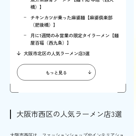
橋）】
チキンカツが乗った麻婆麺【麻婆倶楽部
（肥後橋）】
月に1週間のみ営業の限定タイラーメン【麺
屋百福（西九条）】
大阪市北区の人気ラーメン店3選
バラエティ豊かな日替わりメニュー【群青
（天神橋筋六丁目）】
もっと見る
特別営業時の限定ラーメンにも注目【麦と
麺助（中津）】
昆布の旨みを活かしたスープが特徴【大阪
麺哲（東梅田）】
大阪市西区の人気ラーメン店3選
大阪市中央区の人気ラーメン店3選
鶏と豚骨のダブルスープ【ラーメンスタン
大阪市西区は、ファッションショップやインテリアショ
ドMEN BOX 堺筋本町店（堺筋本町）】