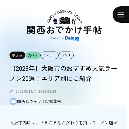
関
西
ホーム
お
で
か
け
手
帖
エリアで探す
大阪
食べる
ディナー
ランチ
エリアで探す
【2026年】大阪市のおすすめ人気ラー
メン20選！エリア別にご紹介
食べる
食べる
2025.05.19
2026.06.28
関西おでかけ手帖編集部
体験する
体験する
大阪市内には、さまざまなこだわりを持つラーメン店が
おトク情報