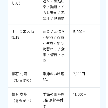
造り / 生麩田
しん）
楽 / 麩麺 / ち
らし寿司 / 赤
出汁 / 麩饅頭
ミニ会席 ねね
前菜 / お造り
5,000円
御膳
/ 焼物 / 煮物
/ 油物 / 酢の
物替わり / 食
事 / 留椀 / 水
物
懐石 村雨
季節のお料理
7,000円
9品
（むらさめ）
懐石 衣笠
季節のお料理
11,000円
9品 京都牛付
（きぬがさ）
き