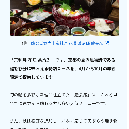
出典：
鱧のご案内｜京料理 花咲 萬治郎 鱧会席
「京料理 花咲 萬治郎」では、
京都の夏の風物詩である
鱧を存分に味わえる特別コースを、4月から10月の季節
限定で提供しています。
旬の鱧を多彩な料理に仕立てた「鱧会席」は、これを目
当てに遠方から訪れる方も多い人気メニューです。
また、秋は松茸を追加し、好みに応じて天ぷらや焼き物