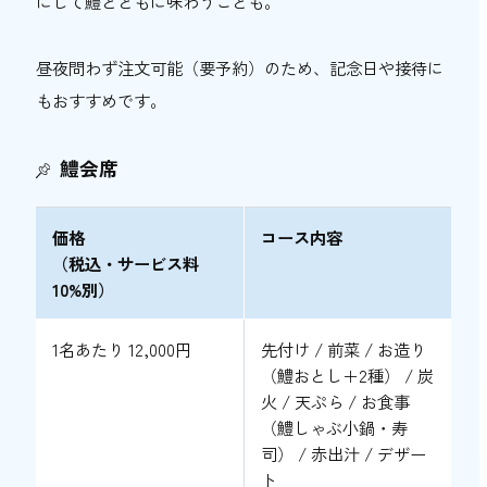
にして鱧とともに味わうことも。
昼夜問わず注文可能（要予約）のため、記念日や接待に
もおすすめです。
鱧会席
価格
コース内容
（税込・サービス料
10%別）
1名あたり 12,000円
先付け / 前菜 / お造り
（鱧おとし＋2種） / 炭
火 / 天ぷら / お食事
（鱧しゃぶ小鍋・寿
司） / 赤出汁 / デザー
ト