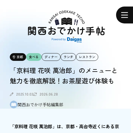
関
西
ホーム
お
で
か
け
手
帖
エリアで探す
京都
食べる
ディナー
ランチ
レストラン
エリアで探す
「京料理 花咲 萬治郎」のメニューと
魅力を徹底解説！お茶屋遊び体験も
食べる
食べる
2025.10.03
2026.06.28
関西おでかけ手帖編集部
体験する
体験する
「京料理 花咲 萬治郎」は、京都・高台寺近くにある京
おトク情報