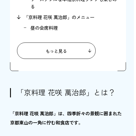
る
「京料理 花咲 萬治郎」のメニュー
昼の会席料理
夜の会席料理
季節限定会席料理
もっと見る
鍋料理
飲み放題付き宴会コース
「京料理 花咲 萬治郎」ではお持ち帰り・お取
り寄せもできる！
「京料理 花咲 萬治郎」とは？
「京料理 花咲 萬治郎」で楽しむ舞妓さん・芸
妓さんとのお茶屋遊び体験
「京料理 花咲 萬治郎」は、四季折々の景観に囲まれた
お茶屋遊び体験の内容
京都東山の一角に佇む和食店です。
お茶屋遊び体験の利用料金