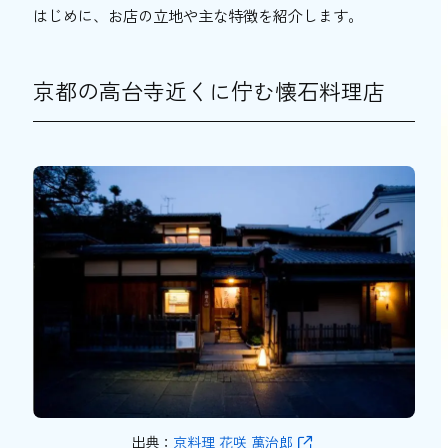
「京料理 花咲 萬治郎」に関するQ&A
はじめに、お店の立地や主な特徴を紹介します。
「京料理 花咲 萬治郎」では予約は必要で
すか？
京都の高台寺近くに佇む懐石料理店
「京料理 花咲 萬治郎」に個室はあります
か？
女性だけでもお茶屋遊び体験はできます
か？
「京料理 花咲 萬治郎」をおトクに楽しむ
方法はありますか？
「京料理 花咲 萬治郎」の店舗情報
「京料理 花咲 萬治郎」で京都の味と文化を満
喫しよう！
出典：
京料理 花咲 萬治郎