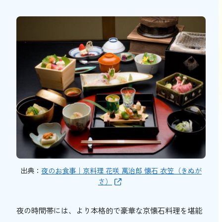
出典：
夜のお食事｜京料理 花咲 萬治郎 懐石 衣笠（きぬが
さ）
夜の時間帯には、より本格的で豪華な京懐石料理を堪能