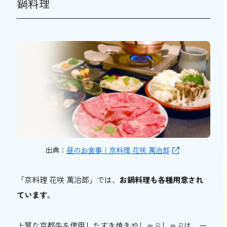
鍋料理
出典：
昼のお食事｜京料理 花咲 萬治郎
「京料理 花咲 萬治郎」では、
お鍋料理も各種用意され
ています
。
上質な京都牛を使用したすき焼きやしゃぶしゃぶは、一