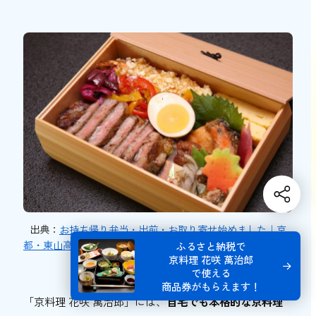
出典：
お持ち帰り弁当・出前・お取り寄せ始めました｜京
都・東山高台寺の和食店「萬治郎」のブログ ステーキ天重弁
ふるさと納税で
京料理 花咲 萬治郎
当
で使える
商品券がもらえます！
「京料理 花咲 萬治郎」には、
自宅でも本格的な京料理