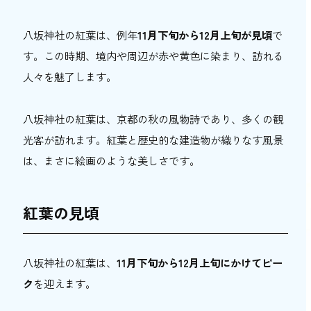
八坂神社周辺でおすすめの飲食店3選
1.ろじうさぎ
八坂神社の紅葉は、例年
11月下旬から12月上旬が見頃
で
2.祇園らんぶる
す。この時期、境内や周辺が赤や黄色に染まり、訪れる
3. 祇をん 段ばた
人々を魅了します。
八坂神社で紅葉と秋の京都を満喫しよう！
八坂神社の紅葉は、京都の秋の風物詩であり、多くの観
光客が訪れます。紅葉と歴史的な建造物が織りなす風景
は、まさに絵画のような美しさです。
紅葉の見頃
八坂神社の紅葉は、
11月下旬から12月上旬にかけてピー
ク
を迎えます。