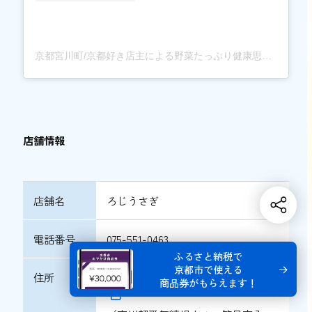
京都宮川町/京都好き店主による野菜たっぷり健康思考の町家カフェ ろじうさぎ(@cafe_rojiusagi)がシェアした投稿
店舗情報
店舗名
ろじうさぎ
電話番号
075-551-0463
ふるさと納税で
京都市で使える
住所
〒605-0808 京都市東山区下柳町176
商品券がもらえます！