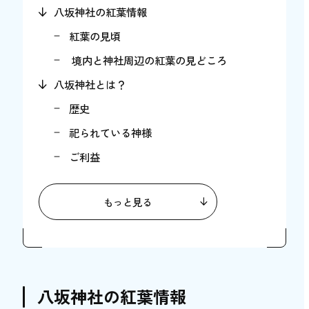
八坂神社の紅葉情報
紅葉の見頃
境内と神社周辺の紅葉の見どころ
八坂神社とは？
歴史
祀られている神様
ご利益
お守りと御朱印
もっと見る
八坂神社の基本情報
【八坂神社周辺を楽しむ】おすすめの観光コ
ース
着物をレンタルして八坂神社の紅葉狩りをさ
らに楽しむ【PR】
八坂神社の紅葉情報