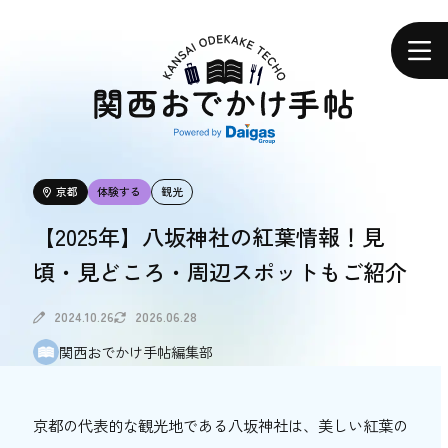
関
西
ホーム
お
で
か
け
手
帖
エリアで探す
京都
体験する
観光
エリアで探す
【2025年】八坂神社の紅葉情報！見
頃・見どころ・周辺スポットもご紹介
食べる
食べる
2024.10.26
2026.06.28
関西おでかけ手帖編集部
体験する
体験する
京都の代表的な観光地である八坂神社は、美しい紅葉の
おトク情報