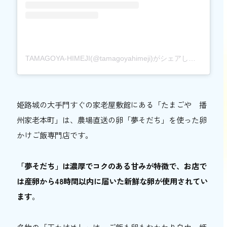
TAMAGOYA-HIMEJI(@tamagoyahimeji)がシェアした投稿
姫路城の大手門すぐの家老屋敷館にある「たまごや 播
州家老本町」は、農場直送の卵「夢そだち」を使った卵
かけご飯専門店です。
「夢そだち」は濃厚でコクのある甘みが特徴で、お店で
は産卵から48時間以内に届いた新鮮な卵が使用されてい
ます
。
名物の「玉かけめし」は、ご飯も卵もおかわり自由。姫