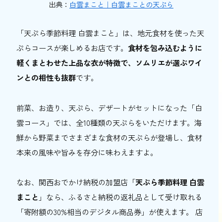
出典：
白雲まこと｜白雲まことの天ぷら
「天ぷら季節料理 白雲まこと」は、地元食材を使った天
ぷらコースが楽しめるお店です。
食材を包み込むように
軽くまとわせた上品な衣が特徴で、ソムリエが選ぶワイ
ンとの相性も抜群
です。
前菜、お造り、天ぷら、デザートがセットになった「白
雲コース」では、全10種類の天ぷらをいただけます。海
鮮から野菜までさまざまな食材の天ぷらが登場し、食材
本来の風味や旨みを存分に味わえますよ。
なお、関西おでかけ納税の加盟店「
天ぷら季節料理 白雲
まこと
」なら、ふるさと納税の返礼品として受け取れる
「寄附額の30%相当のデジタル商品券」が使えます。 店