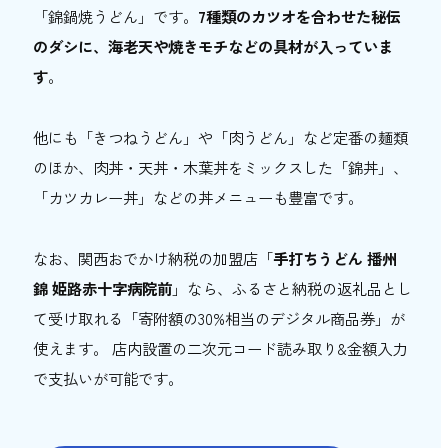
「錦鍋焼うどん」です。
7種類のカツオを合わせた秘伝
のダシに、海老天や焼きモチなどの具材が入っていま
す
。
他にも「きつねうどん」や「肉うどん」など定番の麺類
のほか、肉丼・天丼・木葉丼をミックスした「錦丼」、
「カツカレー丼」などの丼メニューも豊富です。
なお、関西おでかけ納税の加盟店「
手打ちうどん 播州
錦 姫路赤十字病院前
」なら、ふるさと納税の返礼品とし
て受け取れる「寄附額の30%相当のデジタル商品券」が
使えます。 店内設置の二次元コード読み取り&金額入力
で支払いが可能です。