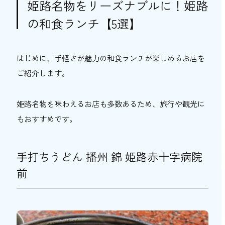
姫路名物をリーズナブルに！姫路
お酒とともに食事を楽しめる！姫路の和食居
の和食ランチ【5選】
酒屋【5選】
酒饌亭 灘菊かっぱ亭
はじめに、手軽さが魅力の和食ランチが楽しめるお店を
呑み喰い処 ろじ裏
ご紹介します。
魚と鳥のお店 うおっとり
姫路食堂
姫路名物を味わえるお店も多数あるため、旅行や観光に
とろろ料理 倭風酔
もおすすめです。
姫路ならではの和食ランチ＆ディナーを存分
に味わおう！
手打ちうどん 播州 錦 姫路赤十字病院
前