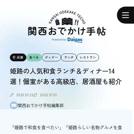
関
西
ホーム
お
で
か
け
手
帖
エリアで探す
兵庫
食べる
ディナー
ランチ
レストラン
エリアで探す
姫路の人気和食ランチ＆ディナー14
選！個室がある高級店、居酒屋も紹介
食べる
食べる
2025.07.22
2026.07.07
関西おでかけ手帖編集部
体験する
体験する
「姫路で和食を食べたい」「姫路らしい名物グルメを食
おトク情報