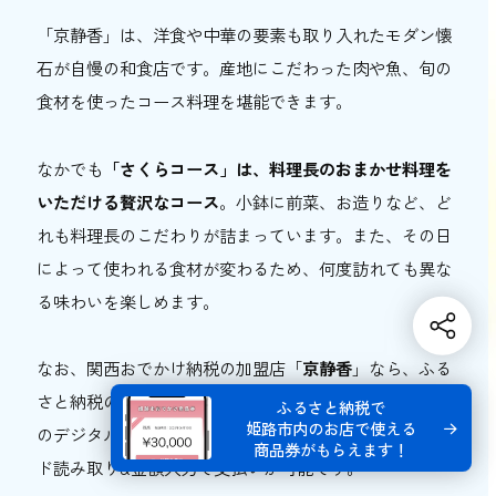
「京静香」は、洋食や中華の要素も取り入れたモダン懐
石が自慢の和食店です。産地にこだわった肉や魚、旬の
食材を使ったコース料理を堪能できます。
なかでも
「さくらコース」は、料理長のおまかせ料理を
いただける贅沢なコース
。小鉢に前菜、お造りなど、ど
れも料理長のこだわりが詰まっています。また、その日
によって使われる食材が変わるため、何度訪れても異な
る味わいを楽しめます。
なお、関西おでかけ納税の加盟店「
京静香
」なら、ふる
さと納税の返礼品として受け取れる「寄附額の30%相当
ふるさと納税で
姫路市内のお店で使える
のデジタル商品券」が使えます。 店内設置の二次元コー
商品券がもらえます！
ド読み取り&金額入力で支払いが可能です。