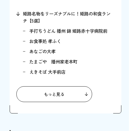
姫路名物をリーズナブルに！姫路の和食ラン
チ【5選】
手打ちうどん 播州 錦 姫路赤十字病院前
お食事処 孝ふく
あなごの大孝
たまごや 播州家老本町
えきそば 大手前店
いつもより贅沢に！姫路の高級和食ディナー
【4選】
もっと見る
天ぷら季節料理 白雲まこと
京静香
寿司割烹 旬 はなれ 重絆
日本料理 瀬里奈