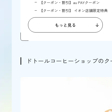
【クーポン・割引】au PAYクーポン
【クーポン・割引】 イオン店舗限定特典
【クーポン・割引】ベネフィットステーシ
もっと見る
現在配信がないまたは終了した主なドトー
サイズアップ無料クーポン（dポイント・i
NTTドコモのd払いクーポン
PayPayクーポン
ドトールコーヒーショップのク
ドトールコーヒーショップのクーポンを活