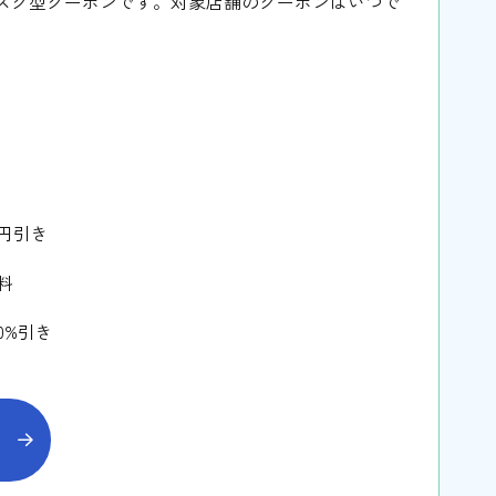
ブスク型クーポンです。対象店舗のクーポンはいつで
円引き
料
0%引き