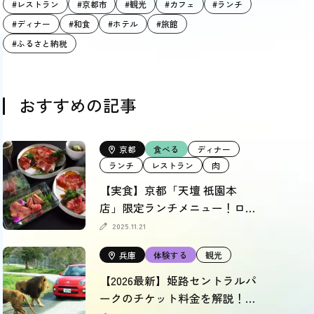
#レストラン
#京都市
#観光
#カフェ
#ランチ
#ディナー
#和食
#ホテル
#旅館
#ふるさと納税
おすすめの記事
京都
食べる
ディナー
ランチ
レストラン
肉
【実食】京都「天壇 祇園本
店」限定ランチメニュー！ロイ
ヤルフロアも徹底レポート
2025.11.21
兵庫
体験する
観光
【2026最新】姫路セントラルパ
ークのチケット料金を解説！割