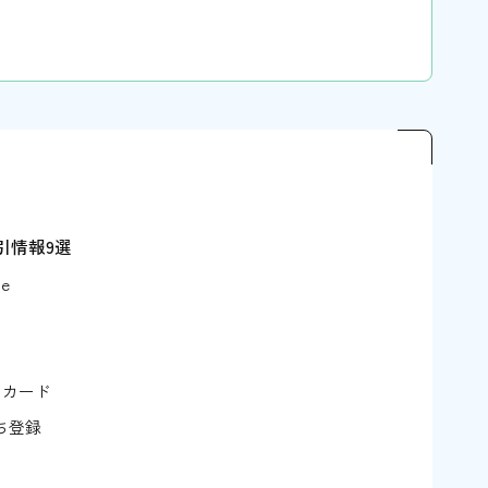
引情報9選
e
ーカード
ち登録