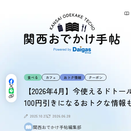
関
西
お
で
か
け
手
帖
食べる
カフェ
おトク情報
クーポン
【2026年4月】今使えるドト
100円引きになるおトクな情報
2025.10.27
2026.06.28
関西おでかけ手帖編集部