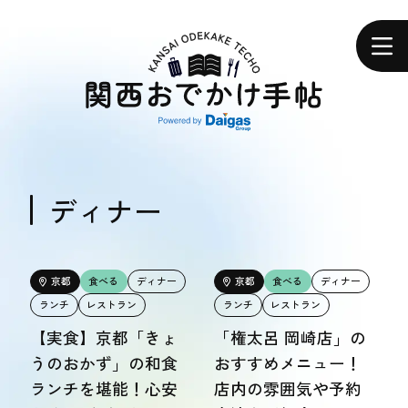
関
西
ホーム
お
で
か
け
手
帖
エリアで探す
エリアで探す
ディナー
食べる
食べる
京都
食べる
ディナー
京都
食べる
ディナー
ランチ
レストラン
ランチ
レストラン
体験する
【実食】京都「きょ
「権太呂 岡崎店」の
体験する
うのおかず」の和食
おすすめメニュー！
ランチを堪能！心安
店内の雰囲気や予約
おトク情報