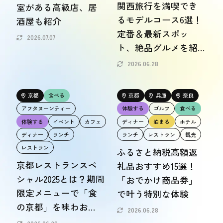
関西旅行を満喫でき
室がある高級店、居
るモデルコース6選！
酒屋も紹介
定番＆最新スポッ
2026.07.07
ト、絶品グルメを紹
介
2026.06.28
京都
食べる
京都
兵庫
奈良
アフタヌーンティー
体験する
ゴルフ
食べる
体験する
イベント
カフェ
ディナー
泊まる
ホテル
ディナー
ランチ
ランチ
レストラン
観光
レストラン
ふるさと納税高額返
京都レストランスペ
礼品おすすめ15選！
シャル2025とは？期間
「おでかけ商品券」
限定メニューで「食
で叶う特別な体験
の京都」を味わお
2026.06.28
う！