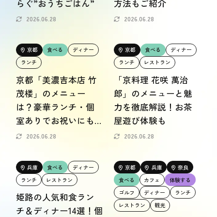
らぐ”おうちごはん”
方法もご紹介
おトク情報
2026.06.28
2026.06.28
おすすめ
京都
食べる
ディナー
京都
食べる
ディナー
おすすめ
ランチ
ランチ
レストラン
京都「美濃吉本店 竹
「京料理 花咲 萬治
関西おでかけ手帖とは
お問い合わせ
茂楼」のメニュー
郎」のメニューと魅
は？豪華ランチ・個
力を徹底解説！お茶
室ありでお祝いにも
屋遊び体験も
対応
2026.06.28
2026.06.28
兵庫
食べる
ディナー
京都
兵庫
奈良
ランチ
レストラン
食べる
カフェ
体験する
ゴルフ
ディナー
ランチ
姫路の人気和食ラン
レストラン
観光
チ＆ディナー14選！個