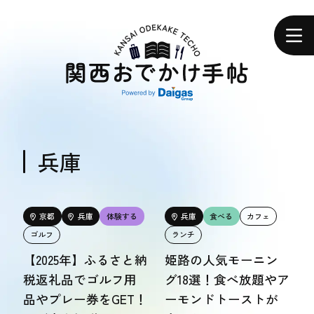
関
西
ホーム
お
で
か
け
手
帖
エリアで探す
エリアで探す
兵庫
食べる
食べる
京都
兵庫
体験する
兵庫
食べる
カフェ
ゴルフ
ランチ
体験する
【2025年】ふるさと納
姫路の人気モーニン
体験する
税返礼品でゴルフ用
グ18選！食べ放題やア
品やプレー券をGET！
ーモンドトーストが
おトク情報