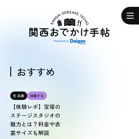
関
西
ホーム
お
で
か
け
手
帖
エリアで探す
エリアで探す
おすすめ
食べる
食べる
兵庫
体験する
【体験レポ】宝塚の
体験する
ステージスタジオの
体験する
魅力とは？料金や衣
裳サイズも解説
おトク情報