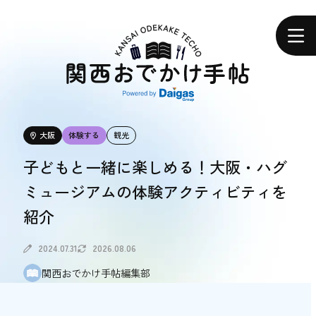
関
西
ホーム
お
で
か
け
手
帖
エリアで探す
大阪
体験する
観光
エリアで探す
子どもと一緒に楽しめる！大阪・ハグ
ミュージアムの体験アクティビティを
食べる
紹介
食べる
2024.07.31
2026.08.06
体験する
関西おでかけ手帖編集部
体験する
おトク情報