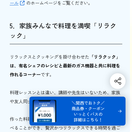
ール
のホームページをご覧ください。
5．家族みんなで料理を満喫「リラク
ック」
リラックスとクッキングを掛け合わせた
「リラクック」
は、有名シェフのレシピと最新のガス機器と共に料理を
作れるコーナー
です。
料理レッスンとは違い、講師や先生はいないため、家族
や友人同士で自由にワイワイ料理を満喫できます。
＼関西でおトク／
商品券・クーポン
いっとくパスの
作った料理は、スクリーンで映画やドラマを見ながら食
詳細はこちら！
べることができ、贅沢かつリラックスできる時間を過ご