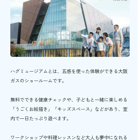
ーナー【有料】
1．最新ガスコンロを使える「森のできたて
キッチン」
2．自分だけの作品を作ろう「ワークショ
ップ」
3．お皿づくりを体験「ひみつのお皿づく
り体験」
4．本格料理に挑戦「料理レッスン」
ハグミュージアムとは、五感を使った体験ができる大阪
5．家族みんなで料理を満喫「リラクッ
ガスのショールームです。
ク」
ハグミュージアムのカフェ「ガス火×タニタ
無料でできる健康チェックや、子どもと一緒に楽しめる
カフェ」で食事も楽しめる！
「うごくお絵描き」「キッズスペース」などがあり、室
ガス火×タニタカフェの店内
内で一日たっぷり遊べます。
ガス火×タニタカフェのメニュー
ワークショップや料理レッスンなど大人も夢中になれる
ハグミュージアムの予約方法