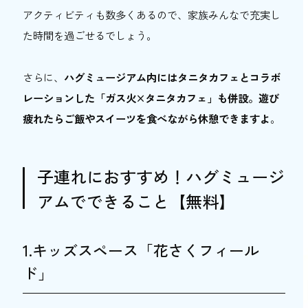
アクティビティも数多くあるので、家族みんなで充実し
ハグミュージアムの基本情報
た時間を過ごせるでしょう。
ハグミュージアムに関するよくある質問
ハグミュージアムに駐車場はありますか？
さらに、
ハグミュージアム内にはタニタカフェとコラボ
ハグミュージアムに子連れ対応の設備はあ
レーションした「ガス火×タニタカフェ」も併設。遊び
りますか？
疲れたらご飯やスイーツを食べながら休憩できますよ
。
ハグミュージアムの「料理レッスン」は子
どもも体験できますか？
子連れにおすすめ！ハグミュージ
ハグミュージアムで五感を使った体験をしよ
う！
アムでできること【無料】
1.キッズスペース「花さくフィール
ド」