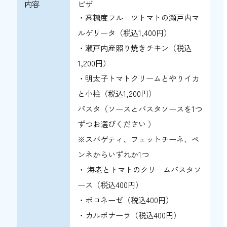
内容
ピザ
・高糖度フルーツトマトの瀬戸内マ
ルゲリータ（
税込
1,400円）
・瀬戸内産照り焼きチキン（
税込
1,200円）
・明太子トマトクリームとやりイカ
と小柱（
税込
1,200円）
パスタ（ソースとパスタソースを1つ
ずつお選びください ）
※スバゲティ、フェットチーネ、ペ
ンネからいずれか1つ
・ 海老とトマトのクリームパスタソ
ース（
税込
400円）
・ボロネーゼ（
税込
400円）
・カルボナーラ（
税込
400円）