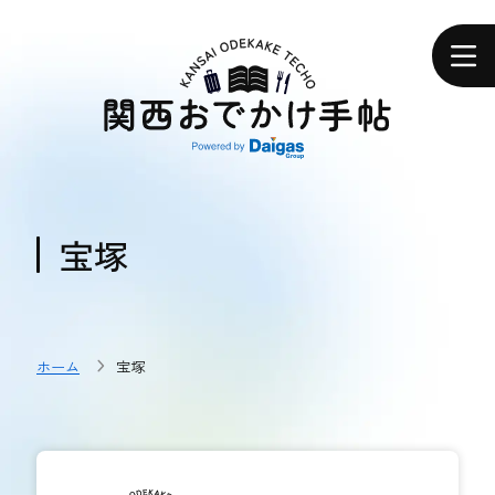
関
西
ホーム
お
で
か
け
手
帖
エリアで探す
エリアで探す
宝塚
食べる
食べる
ホーム
宝塚
体験する
体験する
おトク情報