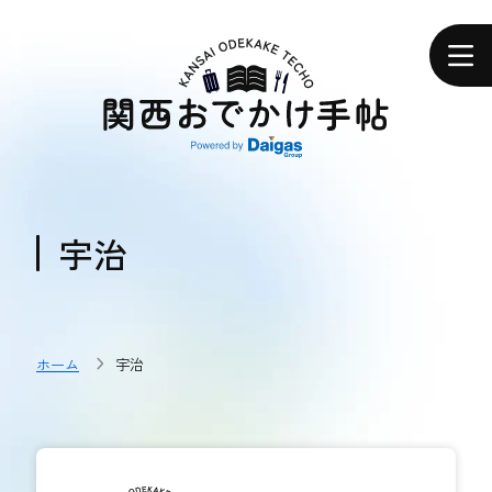
関
西
ホーム
お
で
か
け
手
帖
エリアで探す
エリアで探す
宇治
食べる
食べる
ホーム
宇治
体験する
体験する
おトク情報