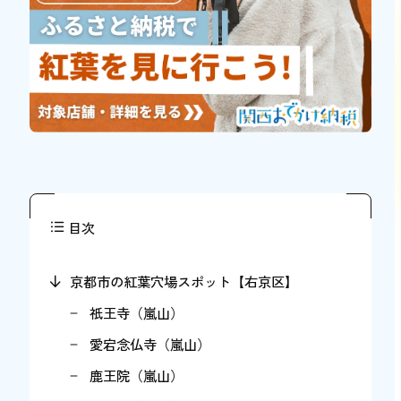
目次
京都市の紅葉穴場スポット【右京区】
祇王寺（嵐山）
愛宕念仏寺（嵐山）
鹿王院（嵐山）