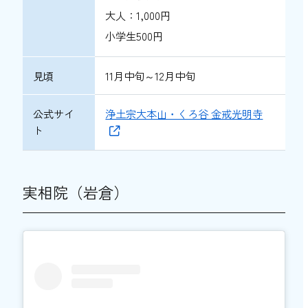
大人：1,000円
小学生500円
見頃
11月中旬～12月中旬
公式サイ
浄土宗大本山・くろ谷 金戒光明寺
ト
実相院（岩倉）