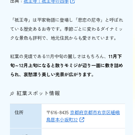
出典：
祇王寺｜祇王寺の四季
京都市の紅葉穴場スポット【その他】
城南宮（伏見）
「祇王寺」は平家物語に登場し「悲恋の尼寺」と呼ばれ
梅小路公園・朱雀の庭（京都駅西）
ている歴史あるお寺です。季節ごとに変わるダイナミッ
クな景色も評判で、地元住民からも愛されています。
着物をレンタルして京都の紅葉狩りをさらに
楽しむ【PR】
京都市以外の紅葉穴場スポット
紅葉の見頃である11月中旬の麗しさはもちろん、
11月下
旬～12月上旬になると散りモミジが辺り一面に敷き詰め
酬恩庵 一休寺（京田辺市）
られ、哀愁漂う美しい光景が広がります。
けいはんな記念公園（精華町）
アサヒグループ大山崎山荘美術館（乙訓
紅葉スポット情報
郡）
岩船寺（木津川市）
住所
〒616-8435
京都府京都市右京区嵯峨
京都の穴場紅葉スポットで秋を満喫しよう！
鳥居本小坂町32