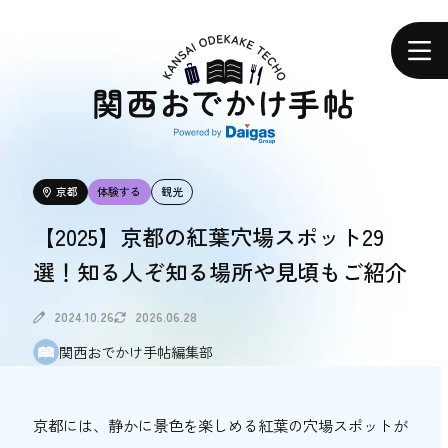
関
西
ホーム
お
で
か
け
手
帖
エリアで探す
京都
体験する
観光
エリアで探す
【2025】京都の紅葉穴場スポット29
選！知る人ぞ知る場所や見頃もご紹介
食べる
食べる
2024.10.26
2026.06.28
関西おでかけ手帖編集部
体験する
体験する
京都には、静かに景色を楽しめる紅葉の穴場スポットが
おトク情報