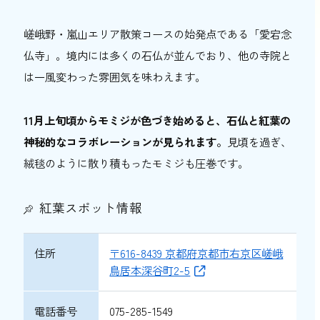
嵯峨野・嵐山エリア散策コースの始発点である「愛宕念
仏寺」。境内には多くの石仏が並んでおり、他の寺院と
は一風変わった雰囲気を味わえます。
11月上旬頃からモミジが色づき始めると、石仏と紅葉の
神秘的なコラボレーションが見られます。
見頃を過ぎ、
絨毯のように散り積もったモミジも圧巻です。
紅葉スポット情報
住所
〒616-8439
京都府京都市右京区嵯峨
鳥居本深谷町2-5
電話番号
075-285-1549