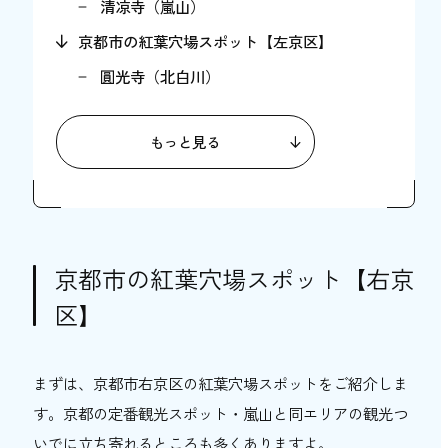
清凉寺（嵐山）
京都市の紅葉穴場スポット【左京区】
圓光寺（北白川）
くろ谷 金戒光明寺（岡崎）
もっと見る
実相院（岩倉）
三宅八幡宮（岩倉）
安楽寺（東山）
古知谷 阿弥陀寺（大原）
京都市の紅葉穴場スポット【右京
宝泉院（大原）
区】
旧三井家下鴨別邸（出町柳）
京都市の紅葉穴場スポット【山科区】
まずは、京都市右京区の紅葉穴場スポットをご紹介しま
将軍塚清龍殿（東山）
す。京都の定番観光スポット・嵐山と同エリアの観光つ
随心院（醍醐）
いでに立ち寄れるところも多くありますよ。