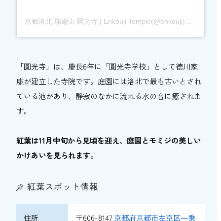
京都洛北 瑞巌山 圓光寺 | Enkouji Temple(@enkouji)がシェアした投稿
「圓光寺」は、慶長6年に「圓光寺学校」として徳川家
康が建立した寺院です。庭園には洛北で最も古いとされ
ている池があり、静寂のなかに流れる水の音に癒されま
す。
紅葉は11月中旬から見頃を迎え、庭園とモミジの美しい
かけあいを見られます。
紅葉スポット情報
住所
〒606-8147
京都府京都市左京区一乗