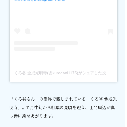
くろ谷 金戒光明寺(@kurodani1175)がシェアした投稿
「くろ谷さん」の愛称で親しまれている「くろ谷 金戒光
明寺」。11月中旬から紅葉の見頃を迎え、山門周辺が真
っ赤に染めあがります。