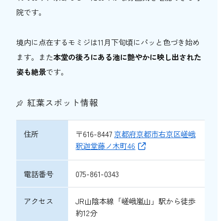
院です。
境内に点在するモミジは11月下旬頃にパッと色づき始め
ます。また
本堂の後ろにある池に艶やかに映し出された
姿も絶景
です。
紅葉スポット情報
住所
〒616-8447
京都府京都市右京区嵯峨
釈迦堂藤ノ木町46
電話番号
075-861-0343
アクセス
JR山陰本線「嵯峨嵐山」駅から徒歩
約12分