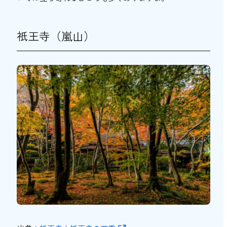
毘沙門堂（山科）
京都市の紅葉穴場スポット【北区】
祇王寺（嵐山）
等持院（北野）
上賀茂神社（上賀茂）
京都市の紅葉穴場スポット【上京区】
京都御苑（丸太町・今出川）
妙顕寺（鞍馬口）
京都市の紅葉穴場スポット【東山区】
泉涌寺（鳥羽街道）
養源院（七条）
京都市の紅葉穴場スポット【西京区】
勝持寺（洛西）
大原野神社（洛西）