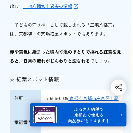
出典：
三宅八幡宮｜過去の情報
「子どもの守り神」として親しまれる「三宅八幡宮」
は、京都随一の穴場紅葉スポットでもあります。
赤や黄色に染まった境内や池のほとりで揺れる紅葉を見
ると、日常の疲れがじんわりと癒される
でしょう。
紅葉スポット情報
住所
〒606-0035
京都府京都市左京区上高
野三宅町22
ふるさと納税で
京都市で使える
商品券がもらえます！
電話番号
075-781-5003