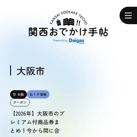
関
西
ホーム
お
で
か
け
手
帖
エリアで探す
エリアで探す
大阪市
食べる
食べる
大阪
おトク情報
クーポン
体験する
【2026年】大阪市のプ
体験する
レミアム付商品券ま
とめ！今から間に合
おトク情報