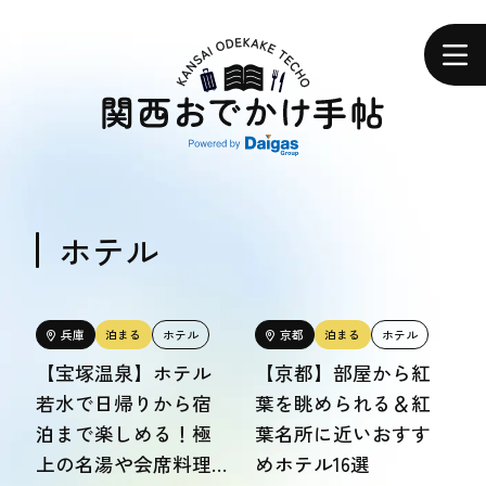
関
西
ホーム
お
で
か
け
手
帖
エリアで探す
エリアで探す
ホテル
食べる
食べる
兵庫
泊まる
ホテル
京都
泊まる
ホテル
【宝塚温泉】ホテル
【京都】部屋から紅
体験する
若水で日帰りから宿
葉を眺められる＆紅
体験する
泊まで楽しめる！極
葉名所に近いおすす
上の名湯や会席料理
めホテル16選
おトク情報