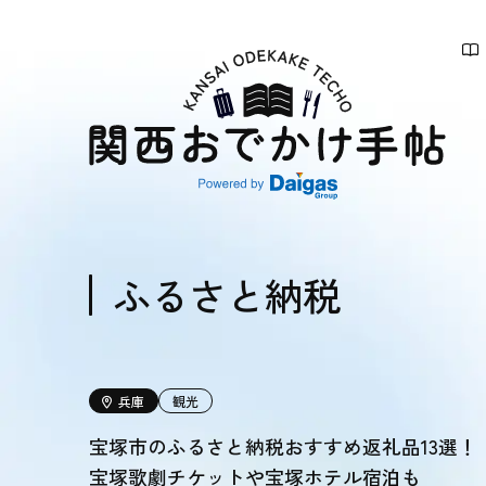
関
西
お
で
か
け
手
帖
ふるさと納税
兵庫
観光
宝塚市のふるさと納税おすすめ返礼品13選！
宝塚歌劇チケットや宝塚ホテル宿泊も