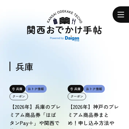
関
西
ホーム
お
で
か
け
手
帖
エリアで探す
エリアで探す
兵庫
食べる
食べる
兵庫
おトク情報
兵庫
おトク情報
クーポン
クーポン
体験する
【2026年】兵庫のプレ
【2026年】神戸のプレ
体験する
ミアム商品券「はば
ミアム商品券まと
タンPay＋」や関西で
め！申し込み方法や
おトク情報