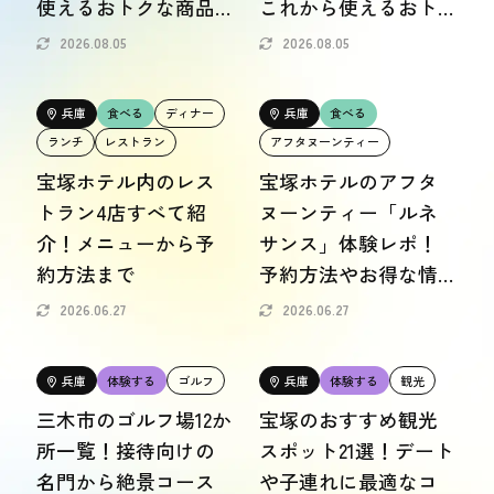
使えるおトクな商品
これから使えるおト
おトク情報
券もご紹介
クなサービスも
2026.08.05
2026.08.05
おすすめ
兵庫
食べる
ディナー
兵庫
食べる
おすすめ
ランチ
レストラン
アフタヌーンティー
宝塚ホテル内のレス
宝塚ホテルのアフタ
関西おでかけ手帖とは
お問い合わせ
トラン4店すべて紹
ヌーンティー「ルネ
介！メニューから予
サンス」体験レポ！
約方法まで
予約方法やお得な情
報も紹介
2026.06.27
2026.06.27
兵庫
体験する
ゴルフ
兵庫
体験する
観光
三木市のゴルフ場12か
宝塚のおすすめ観光
所一覧！接待向けの
スポット21選！デート
名門から絶景コース
や子連れに最適なコ