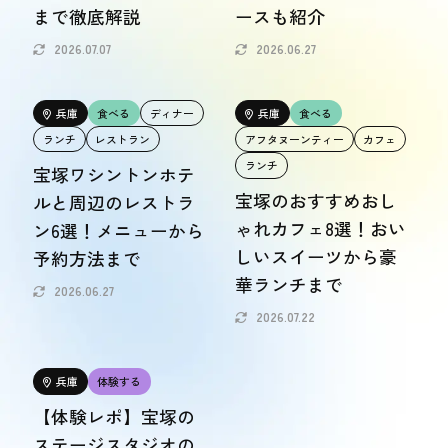
まで徹底解説
ースも紹介
2026.07.07
2026.06.27
兵庫
食べる
ディナー
兵庫
食べる
ランチ
レストラン
アフタヌーンティー
カフェ
ランチ
宝塚ワシントンホテ
宝塚のおすすめおし
ルと周辺のレストラ
ゃれカフェ8選！おい
ン6選！メニューから
しいスイーツから豪
予約方法まで
華ランチまで
2026.06.27
2026.07.22
兵庫
体験する
【体験レポ】宝塚の
ステージスタジオの