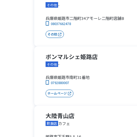
-
その他
兵庫県姫路市二階町34アモーレ二階町店舗B
08037662478
その他
ボンマルシェ姫路店
-
その他
兵庫県姫路市南町31番地
0792880007
ホームページ
大陸青山店
カフェ
飲食店
姫路市下手野3-5-16