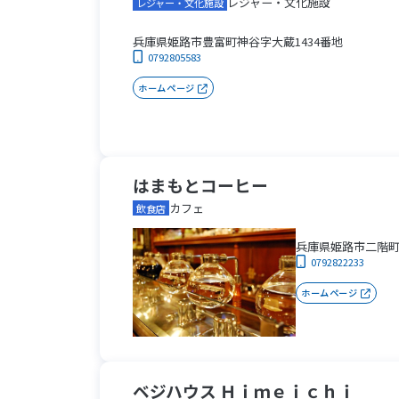
レジャー・文化施設
レジャー・文化施設
兵庫県姫路市豊富町神谷字大蔵1434番地
0792805583
ホームページ
はまもとコーヒー
カフェ
飲食店
兵庫県姫路市二階町
0792822233
ホームページ
ベジハウス Ｈｉｍｅｉｃｈｉ