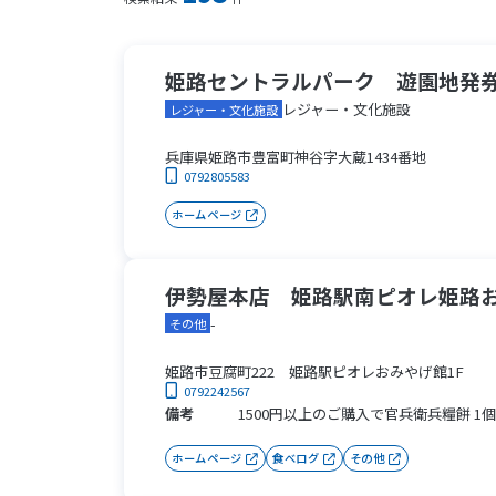
姫路セントラルパーク 遊園地発
レジャー・文化施設
レジャー・文化施設
兵庫県姫路市豊富町神谷字大蔵1434番地
0792805583
ホームページ
伊勢屋本店 姫路駅南ピオレ姫路
-
その他
姫路市豆腐町222 姫路駅ピオレおみやげ館1F
0792242567
備考
1500円以上のご購入で官兵衛兵糧餅 1
ホームページ
食べログ
その他