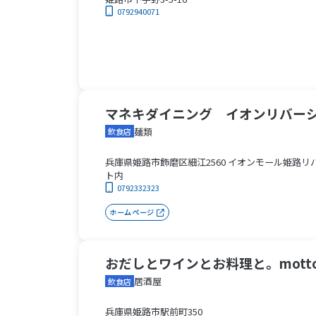
0792940071
マネキダイニング イオンリバー
麺類
飲食店
兵庫県姫路市飾磨区細江2560 イオンモール姫路リ
ト内
0792332323
ホームページ
おだしとワインとお料理と。mott
居酒屋
飲食店
兵庫県姫路市駅前町350