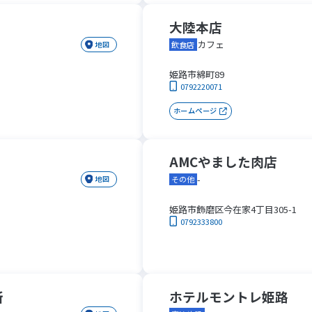
大陸本店
カフェ
地図
飲食店
姫路市綿町89
0792220071
ホームページ
AMCやました肉店
-
地図
その他
姫路市飾磨区今在家4丁目305-1
0792333800
所
ホテルモントレ姫路