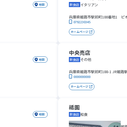
イタリアン
地図
飲食店
兵庫県姫路市駅前町188番地1 ピオ
0792230345
ホームページ
中央売店
その他
地図
飲食店
兵庫県姫路市駅前町188-1 JR姫路
0000000000
ホームページ
祗園
和食
地図
飲食店
姫路