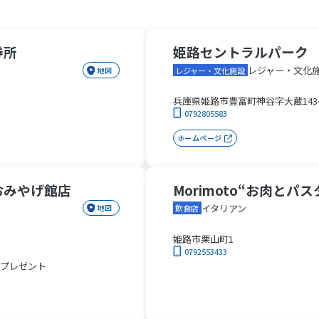
券所
姫路セントラルパーク
レジャー・文化
地図
レジャー・文化施設
兵庫県姫路市豊富町神谷字大蔵143
0792805583
ホームページ
おみやげ館店
Morimoto“お肉とパ
イタリアン
地図
飲食店
姫路市栗山町1
0792553433
個プレゼント