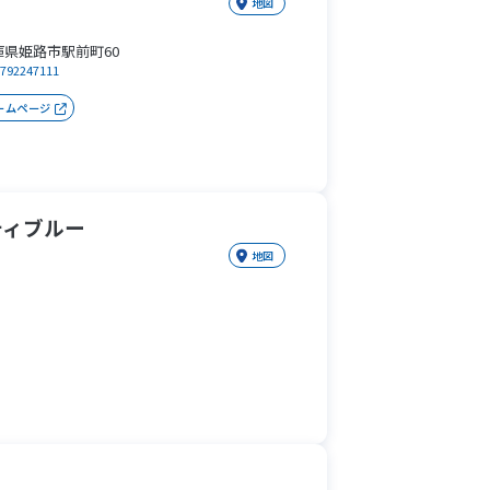
地図
庫県姫路市駅前町60
0792247111
ームページ
ティブルー
地図