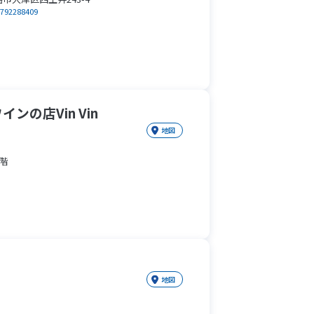
0792288409
の店Vin Vin
地図
階
地図