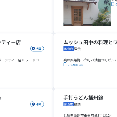
シティー店
ムッシュ田中の料理とワイン
洋食
地図
飲食店
バーシティー店1Fフードコー
兵庫県姫路市立町71清和立町ビル2
0792843939
o
手打うどん播州錦
麺類
地図
飲食店
兵庫県姫路市東夢前台3丁目124