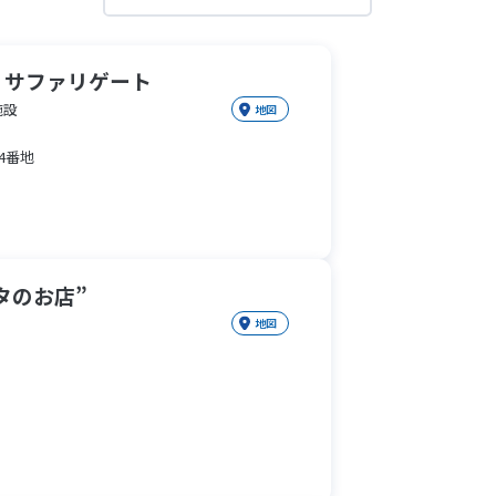
 サファリゲート
施設
地図
4番地
スタのお店”
地図