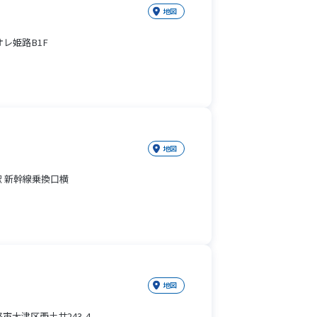
地図
レ姫路B1F
地図
駅 新幹線乗換口横
地図
市大津区西土井243-4