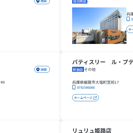
-
地図
宿泊施設
兵
ホ
パティスリー ル・プ
その他
地図
飲食店
49
兵庫県姫路市大塩町宮前17
0792546066
ホームページ
リュリュ姫路店