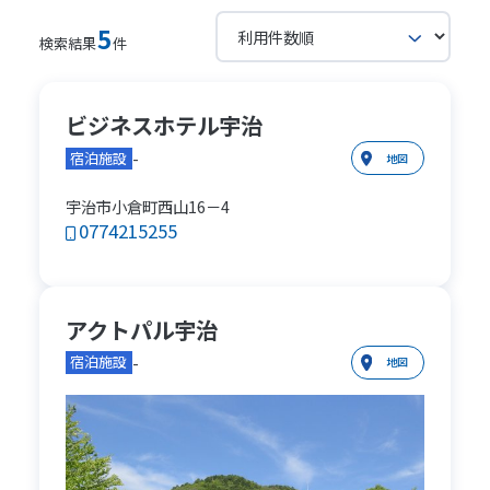
5
検索結果
件
ビジネスホテル宇治
-
宿泊施設
地図
宇治市小倉町西山16－4
0774215255
アクトパル宇治
-
宿泊施設
地図