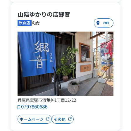
山陰ゆかりの店郷音
和食
飲食店
地図
兵庫県宝塚市清荒神1丁目12-22
0797860686
ホームページ
その他