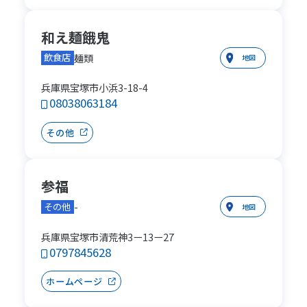
和え麺餓鬼
麺類
飲食店
地図
兵庫県宝塚市小浜3-18-4
08038063184
その他
参福
-
その他
地図
兵庫県宝塚市清荒神3ー13ー27
0797845628
ホームページ