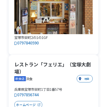
宝塚市栄町2の1の1GF
0797840590
レストラン「フェリエ」（宝塚大劇
場）
洋食
飲食店
地図
兵庫県宝塚市栄町1丁目1番57号
0797856744
ホームページ