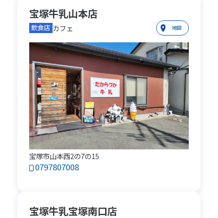
宝塚牛乳山本店
カフェ
飲食店
地図
宝塚市山本西2の7の15
0797807008
宝塚牛乳宝塚南口店