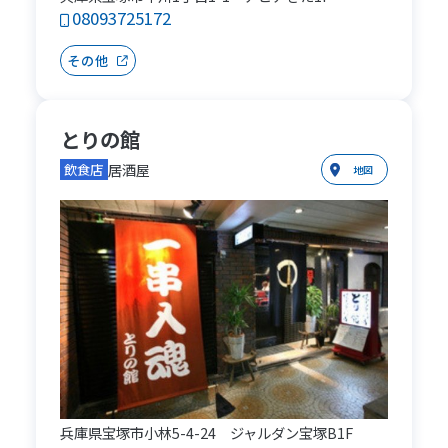
08093725172
その他
とりの館
居酒屋
飲食店
地図
兵庫県宝塚市小林5-4-24 ジャルダン宝塚B1F