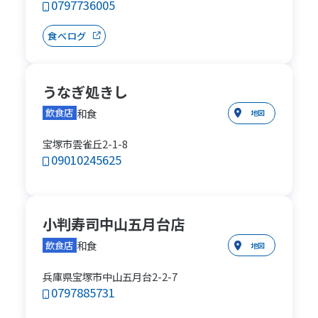
0797736005
食べログ
うなぎ処きし
和食
飲食店
地図
宝塚市雲雀丘2-1-8
09010245625
小判寿司中山五月台店
和食
飲食店
地図
兵庫県宝塚市中山五月台2-2-7
0797885731