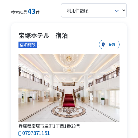
43
検索結果
件
宝塚ホテル 宿泊
-
宿泊施設
地図
兵庫県宝塚市栄町1丁目1番33号
0797871151