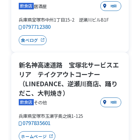
居酒屋
飲食店
地図
兵庫県宝塚市中州1丁目15-2 逆瀬川ビルB1F
0797712380
食べログ
新名神高速道路 宝塚北サービスエ
リア テイクアウトコーナー
（LINEDANCE、逆瀬川商店、踊り
だこ、大判焼き）
その他
飲食店
地図
兵庫県宝塚市玉瀬字奥之焼1-125
0797835601
ホームページ