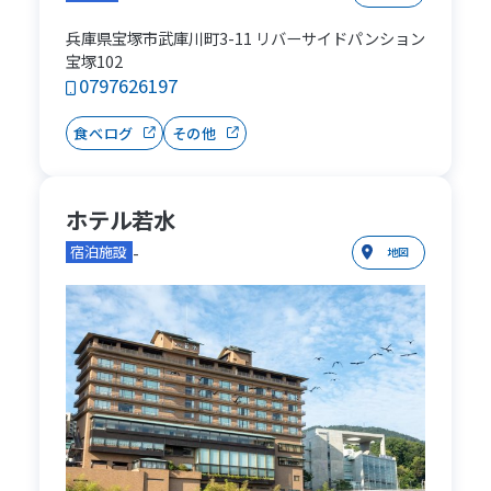
兵庫県宝塚市武庫川町3-11 リバーサイドパンション
宝塚102
0797626197
食べログ
その他
ホテル若水
-
宿泊施設
地図