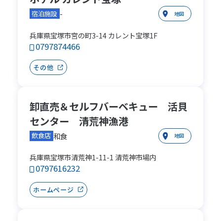
-
宿泊施設
地図
兵庫県宝塚市宮の町3-14 カレント宝塚1F
0797874466
その他
卸直売＆セルフバーベキュー 活貝
センター 清荒神漁港
和食
飲食店
地図
兵庫県宝塚市清荒神1-11-1 清荒神市場内
0797616232
ホームページ