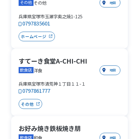
その他
その他
地図
兵庫県宝塚市玉瀬字奥之焼1-125
0797835601
ホームページ
すてーき食堂A-CHI-CHI
洋食
飲食店
地図
兵庫県宝塚市清荒神１丁目１１-１
0797861777
その他
お好み焼き鉄板焼き朋
和食
飲食店
地図