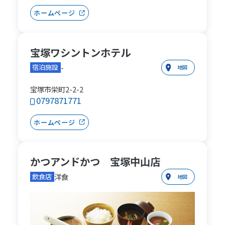
ホームページ
宝塚ワシントンホテル
-
宿泊施設
地図
宝塚市栄町2-2-2
0797871771
ホームページ
かつアンドかつ 宝塚中山店
洋食
飲食店
地図