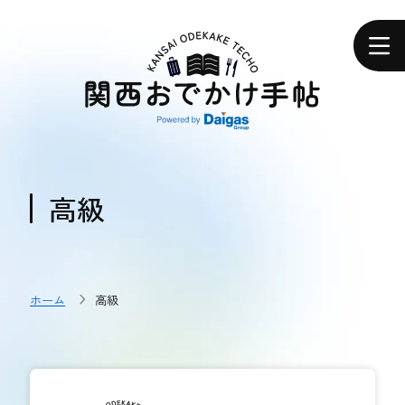
関
西
ホーム
お
で
か
け
手
帖
エリアで探す
エリアで探す
高級
食べる
食べる
ホーム
高級
体験する
体験する
おトク情報