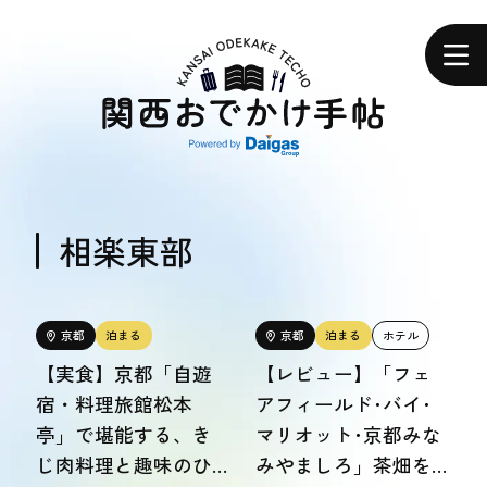
関
西
ホーム
お
で
か
け
手
帖
エリアで探す
エリアで探す
相楽東部
食べる
食べる
京都
泊まる
京都
泊まる
ホテル
【実食】京都「自遊
【レビュー】「フェ
体験する
宿・料理旅館松本
アフィールド･バイ･
体験する
亭」で堪能する、き
マリオット･京都みな
じ肉料理と趣味のひ
みやましろ」茶畑を
おトク情報