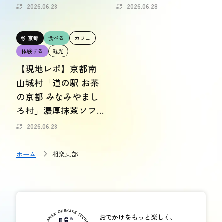
と時
望むホテルで癒やし
2026.06.28
2026.06.28
おトク情報
のひと時を
おすすめ
京都
食べる
カフェ
体験する
観光
おすすめ
【現地レポ】京都南
山城村「道の駅 お茶
関西おでかけ手帖とは
お問い合わせ
の京都 みなみやまし
ろ村」濃厚抹茶ソフ
トクリームも実食！
2026.06.28
ホーム
相楽東部
おでかけをもっと楽しく、